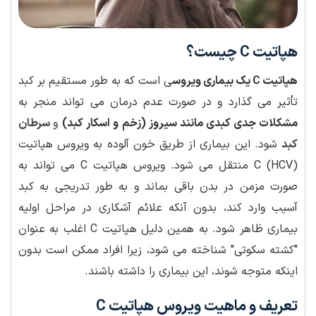
هپاتیت C چیست؟
هپاتیت C یک بیماری ویروس
ی است که به طور مستقیم بر کبد
تأثیر می گذارد و در صورت عدم درمان می تواند منجر به
مشکلات جدی کبدی مانند سیروز (زخم و اسکار کبد)
و
سرطان
کبد
شود. این بیماری از طریق خون آلوده به ویروس هپاتیت
C (HCV) منتقل می شود. ویروس هپاتیت C می تواند به
صورت مزمن در بدن باقی بماند و به طور تدریجی به کبد
آسیب وارد کند، بدون آنکه علائم آشکاری در مراحل اولیه
بیماری ظاهر شود. به همین دلیل هپاتیت C اغلب به عنوان
"کشته سکوتی" شناخته می شود، زیرا افراد ممکن است بدون
اینکه متوجه شوند، این بیماری را داشته باشند.
تعریف و ماهیت ویروس هپاتیت C