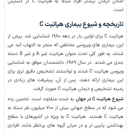
امکان درمان بیشتر افراد مبتلا به هپاتیت C در دسترس
است.
تاریخچه و شیوع بیماری هپاتیت C
هپاتیت C برای اولین بار در دهه ۱۹۸۰ شناسایی شد. پیش از
این، بیماری های ویروسی مختلفی که منجر به التهاب کبد می
شدند، به طور کلی تحت عنوان هپاتیت غیر A و غیر B دسته
بندی می شدند. در سال ۱۹۸۹، دانشمندان موفق به شناسایی
ویروس هپاتیت C شدند و توانستند تشخیص دقیق تری برای
این بیماری ارائه دهند. پس از آن، پیشرفت های زیادی در
زمینه تشخیص و درمان هپاتیت C صورت گرفت.
شیوع هپاتیت C در جهان
به شدت متفاوت است. تخمین زده
می شود که در سطح جهانی بیش از ۷۰۰ میلیون نفر مبتلا به
هپاتیت C هستند. هپاتیت C به ویژه در کشورهای با سطح
بهداشتی پایین تر و در میان گروه های پرخطر مانند افرادی