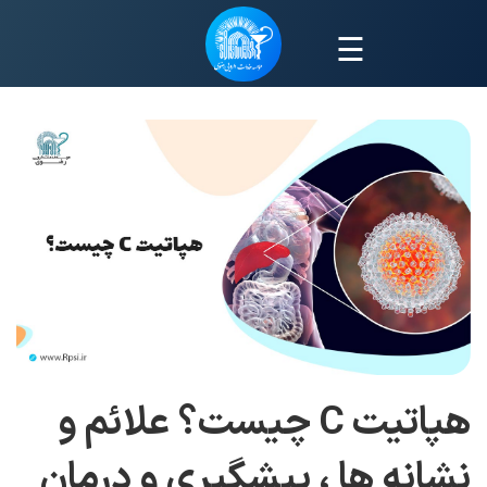
☰
هپاتیت C چیست؟ علائم و
نشانه ها ، پیشگیری و درمان