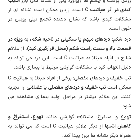
زردی پوست و چشم ها (یراق): یکی از نشانه های بارز
آسیب
کبدی در اثر هپاتیت C
است. زردی ممکن است نشانه ای از
مشکلات کبدی باشد که نشان دهنده تجمع بیلی روبین در
خون است.
درد شکم:
دردهای مبهم یا سنگینی در ناحیه شکم، به ویژه در
قسمت بالا و سمت راست شکم (محل قرارگیری کبد)
، از علائم
شایع در افراد مبتلا به هپاتیت C است. این درد می تواند به
دلیل التهاب کبد یا مشکلات گوارشی مرتبط با بیماری باشد.
تب خفیف و دردهای مفصلی: برخی از افراد مبتلا به هپاتیت C
ممکن است
تب خفیف و دردهای مفصلی یا عضلانی
را تجربه
کنند. این علائم بیشتر در مراحل اولیه بیماری مشاهده می
شود.
تهوع و استفراغ: مشکلات گوارشی مانند
تهوع، استفراغ و
کاهش اشتها
از دیگر علائم هپاتیت C است که می تواند به
همراه دیگر نشانه ها بروز پیدا کند.