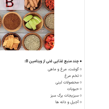
●
چند منبع غذایی غنی از ویتامین
B:
○
گوشت، مرغ و ماهی
○
تخم مرغ
○
محصولات لبنی
○
حبوبات
○
سبزیجات برگ سبز
○
آجیل و دانه ها