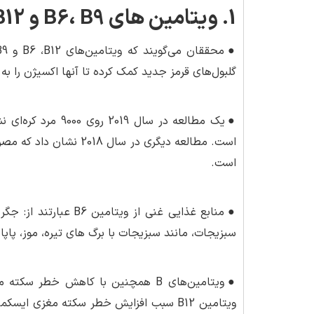
1. ویتامین های B6، B9 و B12: کاهش خطر بیماری های قلبی و سکته
●
گلبول‌های قرمز جدید کمک کرده تا آنها اکسیژن را به ب
●
است.
●
منابع غذایی غنی از و
سبزیجات، مانند سبزیجات با برگ های تیره، موز، پاپایا
●