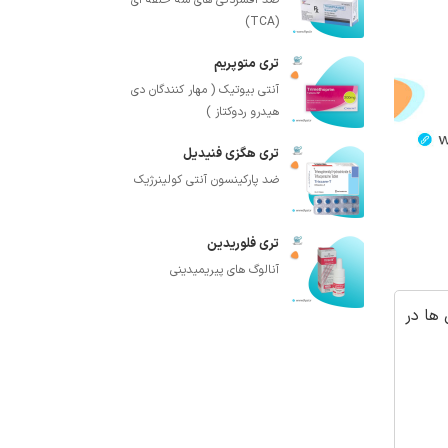
ضد افسردگی های سه حلقه ای
(TCA)
تری متوپریم
آنتی بیوتیک ( مهار کنندگان دی
هیدرو ردوکتاز )
تری هگزی فنیدیل
ضد پارکینسون آنتی کولینرژیک
تری فلوریدین
آنالوگ های پیریمیدینی
ها در