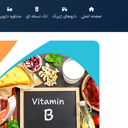
صفحه اصلی
داروهای ژنریک
تک نسخه ای
مشاوره داروی