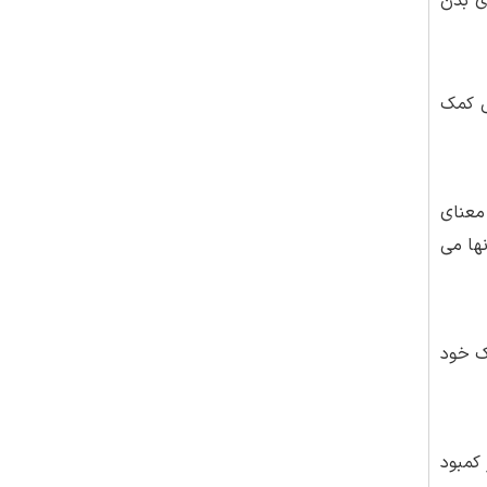
ای بدن
ی کمک
معنای
ها می
مبود ویتامین B هستید، با پزشک خود
ر کمبود