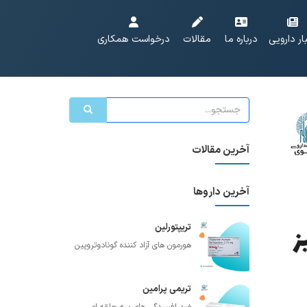
ار دارویی
درباره ما
مقالات
درخواست همکاری
آخرین مقالات
آخرین داروها
تریپتورلین
هورمون های آزاد کننده گونادوتروپین
تریمی پرامین