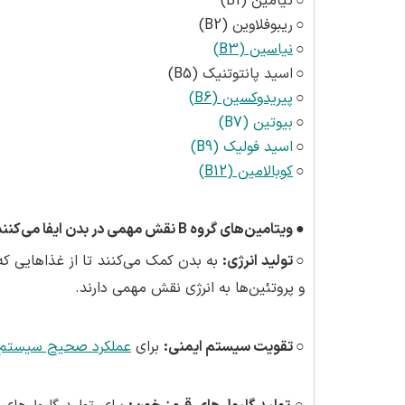
○
تیامین (B1)
○
ریبوفلاوین (B2)
○
نیاسین (B3)
○
اسید پانتوتنیک (B5)
○
پیریدوکسین (B6)
○
بیوتین (B7)
○
اسید فولیک (B9)
○
کوبالامین (B12)
●
ویتامین‌های گروه
B
نقش مهمی در بدن ایفا می‌کنند،
○ تولید انرژی
:
به بدن کمک می‌کنند تا از غذاهایی که م
و پروتئین‌ها به انرژی نقش مهمی دارند.
○ تقویت سیستم ایمنی
:
برای
عملکرد صحیح سیستم 