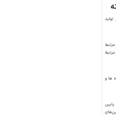
 در تولید
ر بیماری قلبی مرتبط
 کرونر قلب مرتبط
یوه ها و
 نشان داد که سطوح پایین
 که مصرف ویتامین‌های