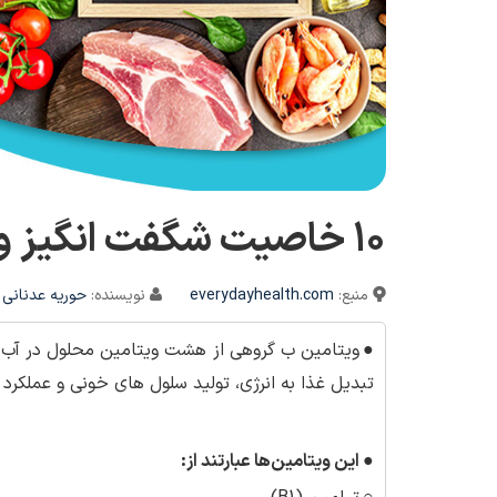
10 خاصیت شگفت انگیز ویتامین B برای سلامتی
منبع:
everydayhealth.com
نویسنده:
حوریه عدنانی
●
ویتامین ب گروهی از هشت ویتامین محلول در آب ا
تبدیل غذا به انرژی، تولید سلول های خونی و عمل
●
این ویتامین‌ها عبارتند از
: