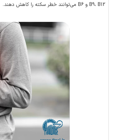
B9، B12 و B6 می‌توانند خطر سکته را کاهش دهند.