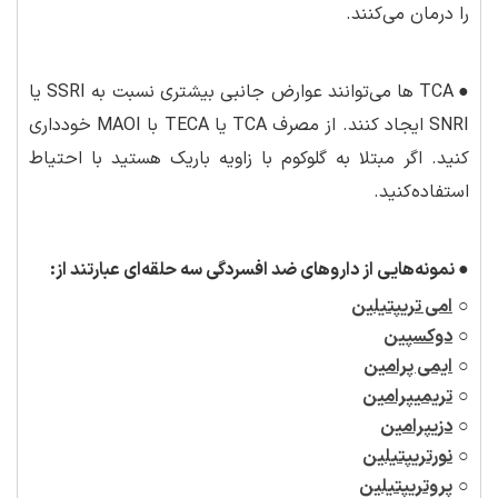
را درمان می‌کنند.
●
TCA ها می‌توانند عوارض جانبی بیشتری نسبت به SSRI یا
SNRI ایجاد کنند. از مصرف TCA یا TECA با MAOI خودداری
کنید. اگر مبتلا به گلوکوم با زاویه باریک هستید با احتیاط
استفاده‌کنید.
●
نمونه‌هایی از داروهای ضد افسردگی سه حلقه
ای عبارتند از:
○
امی تریپتیلین
○
دوکسپین
○
ا
یمی پرامین
○
تریمیپرامین
○
دزیپرامین
○
نورتریپتیلین
○
پروتریپتیلین