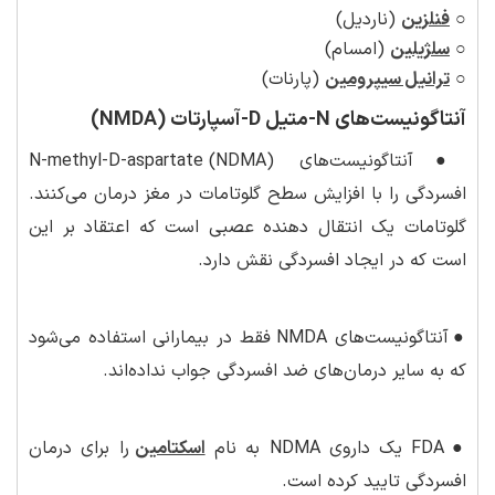
○
فنلزین
(ناردیل)
○
سلژیلین
(امسام)
○
ترانیل سیپرومین
(پارنات)
آنتاگونیست‌های N-متیل D-آسپارتات (NMDA)
●
آنتاگونیست‌های N-methyl-D-aspartate (NDMA)
افسردگی را با افزایش سطح گلوتامات در مغز درمان می‌کنند.
گلوتامات یک انتقال دهنده عصبی است که اعتقاد بر این
است که در ایجاد افسردگی نقش دارد.
●
آنتاگونیست‌های NMDA فقط در بیمارانی استفاده می‌شود
که به سایر درمان‌های ضد افسردگی جواب نداده‌اند.
●
FDA یک داروی NDMA به نام
اسکتامین
را برای درمان
افسردگی تایید کرده است.