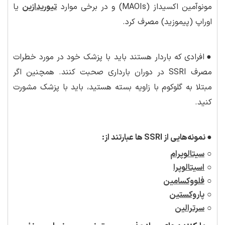
مونوآمین اکسیداز (MAOIs) و در برخی موارد
تیوریدازین
یا
اوراپ (پیموزید) مصرف کرد.
●
افرادی که باردار هستند باید با پزشک خود در مورد خطرات
مصرف SSRI در دوران بارداری صحبت کنند. همچنین اگر
مبتلا به گلوکوم با زاویه بسته هستید، باید با پزشک مشورت
کنید.
●
نمونه‌هایی از
SSRI
ها عبارتند از:
○
سیتالوپرام
○
اسیتالوپرا
○
فلووکسامین
○
پاروکستین
○
سرترالین