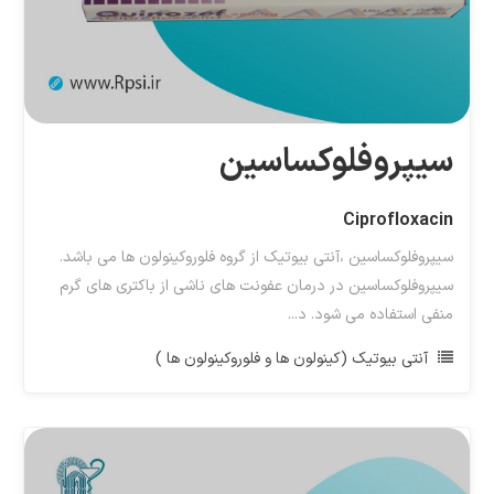
سیپروفلوکساسین
Ciprofloxacin
سیپروفلوکساسین ،آنتی بیوتیک از گروه فلوروکینولون ها می باشد.
سیپروفلوکساسین در درمان عفونت های ناشی از باکتری های گرم
منفی استفاده می شود. د...
آنتی بیوتیک (کینولون ها و فلوروکینولون ها )