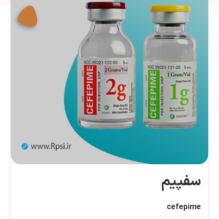
سفپیم
cefepime