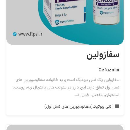
سفازولین
Cefazolin
سفازولین یک آنتی بیوتیک است و به خانواده سفالوسپورین های
نسل اول تعلق دارد. این دارو در عفونت های باکتریال ریه، پوست،
استخوان، مفصل، خون، د...
آنتی بیوتیک(سفالوسپورین های نسل اول)