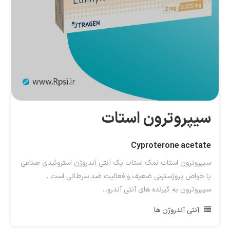
سیپروترون استات
Cyproterone acetate
سیپروترون استات نمک استات یک آنتی آندروژن استروئیدی صناعی
با خواص پروژستینی ضعیف و فعالیت ضد سرطانی است .
سیپروترون به گیرنده های آنتی آندرو...
آنتی آندروژن ها