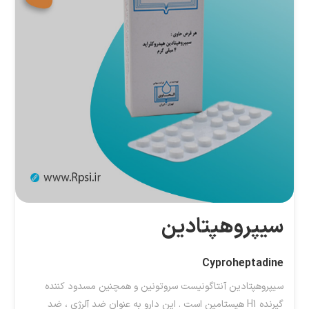
سیپروهپتادین
Cyproheptadine
سیپروهپتادین آنتاگونیست سروتونین و همچنین مسدود کننده
گیرنده H1 هیستامین است . این دارو به عنوان ضد آلرژی ، ضد