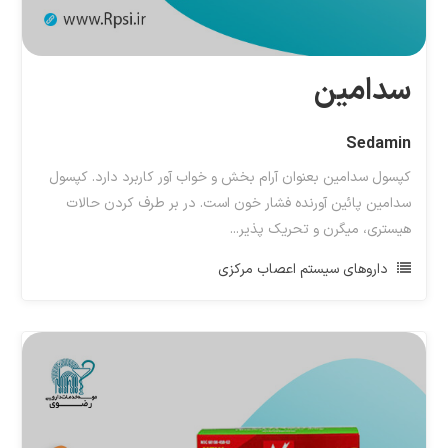
سدامین
Sedamin
کپسول سدامین بعنوان آرام بخش و خواب آور کاربرد دارد. کپسول
سدامین پائین آورنده فشار خون است. در بر طرف کردن حالات
هیستری، میگرن و تحریک پذیر...
داروهای سیستم اعصاب مرکزی