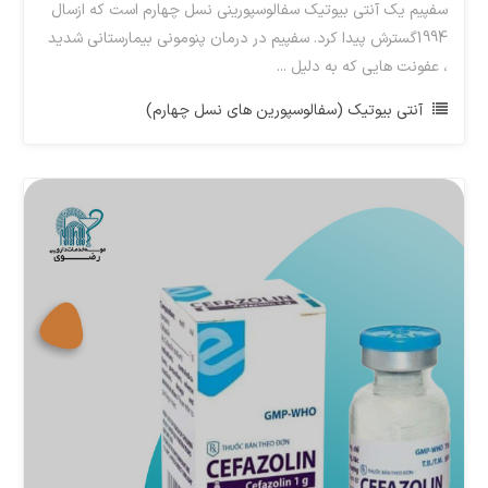
سفپیم یک آنتی بیوتیک سفالوسپورینی نسل چهارم است که ازسال
1994گسترش پیدا کرد. سفپیم در درمان پنومونی بیمارستانی شدید
، عفونت هایی که به دلیل ...
آنتی بیوتیک (سفالوسپورین های نسل چهارم)