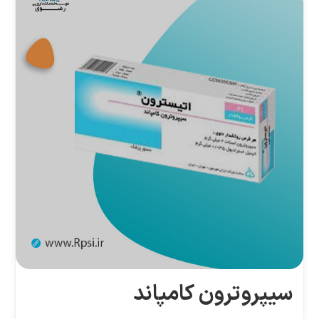
سیپروترون کامپاند