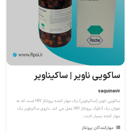
ساکویی ناویر | ساکیناویر
saquinavir
ساکویی ناویر (ساکیناویر) یک مهار کننده پروتئاز HIV است که به
عنوان یک آنالوگ پروتئاز HIV عمل می کند. داروی ساکیناویر یک
مهار کننده بسیار اخت...
مهارکنندگان پروتئاز