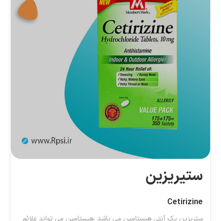
ستیریزین
Cetirizine
ستریزین یک آنتی هیستامین می باشد .هیستامین می تواند علائم