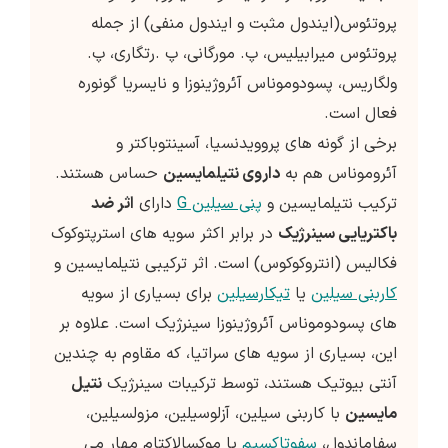
پروتئوس(ایندول مثبت و ایندول منفی) از جمله
پروتئوس میرابیلیس، پ. مورگانی، پ .رتگاری، پ.
ولگاریس، پسودوموناس آئروژینوزا و نایسریا گونوره
فعال است.
برخی از گونه های پروویدنسیا، آسینتوباکتر و
آئروموناس هم به
داروی نتیلمایسین
حساس هستند.
ترکیب نتیلمایسین و
پنی سیلین G
دارای
اثر ضد
باکتریایی سینرژیک
در برابر اکثر سویه های استرپتوکوک
فکالیس (انتروکوکوس) است. اثر ترکیبی نتیلمایسین و
کاربنی سیلین
یا
تیکارسیلین
برای بسیاری از سویه
های پسودوموناس آئروژینوزا سینرژیک است. علاوه بر
این، بسیاری از سویه های سراتیا، که مقاوم به چندین
آنتی بیوتیک هستند، توسط ترکیبات سینرژیک
نتیل
مایسین
با کاربنی سیلین، آزلوسیلین، مزولسیلین،
سفاماندول،
سفوتاکسیم
یا موکسالاکتام مهار می