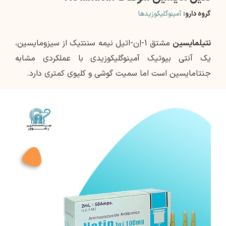
گروه دارو:
آمینوگلیکوزیدها
نتیلمایسین
مشتق 1-اِن-اتیل نیمه سننتیک از سیزومایسین،
یک آنتی بیوتیک آمینوگلیکوزیدی با عملکردی مشابه
جنتامایسین است اما سمیت گوشی و کلیوی کمتری دارد.