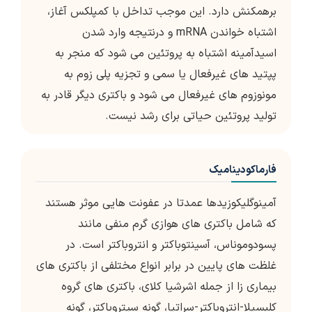
برهمکنش دارد. این موجب تداخل با کمپلکس آغاز،
اشتباه خواندن mRNA و درنتیجه وارد شدن
اسیدآمینه اشتباه به پروتئین می شود که منجر به
پپتید های غیرفعال یا سمی و تجزیه پلی زوم به
مونوزوم های غیرفعال می شود و باکتری دیگر قادر به
تولید پروتئین حیاتی برای رشد نیست.
فارماکودینامیک
آمینوگلیکوزیدها عمدتا در عفونت هایی موثر هستند
که شامل باکتری های هوازی گرم منفی مانند
پسودوموناس، آسینتوباکتر و انتروباکتر است. در
غلظت های پایین در برابر انواع مختلفی از باکتری های
بیماری زا از جمله اشرشیا کلای، باکتری های گروه
کلبسیلا-انتروباکتر-سراتیا، گونه سیتروباکتر، گونه