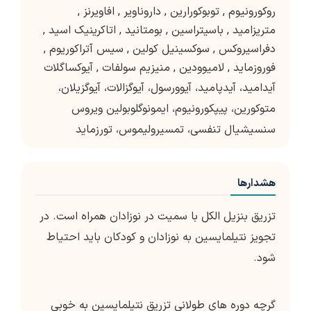
روکورونیوم
,
توبوکورارین
,
داروناویر
,
افاویرنز
,
متریزامید
,
باسیتراسین
,
بومتانید
,
اتاکرینیک اسید
,
دفراسیروکس
,
سوکسینیل کولین
,
سیس آتراکوریوم
,
فوروزماید
,
لامیوودین
,
منیزیم سولفات
,
آیوکساگلات
آیدامید، آیدپامید، آیوورسول، آیوگزالات، آیوگزیلان،
متوکورین، پیپکورونیوم، ایمونوگلوبولین ویروس
سنسیشیال تنفسی، تمسیرولیموس، تورزماید
هشدارها
تزریق بنزیل الکل با سمیت در نوزادان همراه است. در
تجویز نتیلمایسین به نوزادان و کودکان باید احتیاط
شود.
گرچه دوره های طولانی تزریق نتیلمایسین به خوبی