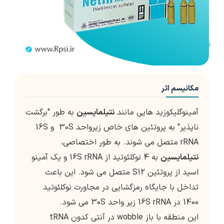
مکانیسم اثر
آمینوگلیکوزید هایی مانند
نتیلمایسین
به طور "برگشت
ناپذیر" به پروتئین های خاص زیرواحد 30S و 16S
rRNA متصل می شوند. به طور اختصاصی،
نتیلمایسین
به 4 نوکلئوتید از 16S rRNA و یک آمینو
اسید از پروتئین S12 متصل می شود. این باعث
تداخل با جایگاه رمزگشایی در مجاورت نوکلئوتید
1400 در 16S rRNA زیر واحد 30S می شود.
این منطقه با باز wobble در آنتی کدون tRNA