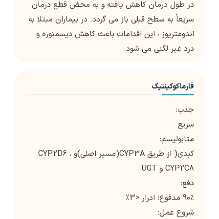
در طول درمان کاهش یافته و به محض قطع درمان
سریعاً به سطح قبلی باز می گردد. در بیماران مبتلا به
اندومتریوز ، این اقدامات باعث کاهش دیسمنوره و
درد غیر لگنی می شود.
فارماکوکینتیک
جذب:
سریع
متابولیسم:
کبدی( از طریق CYP3A(مسیر اصلی)و CYP2D6 ،
CYP2C8 و UGT
دفع:
90٪ مدفوع؛ ادرار <3٪
شروع عمل: