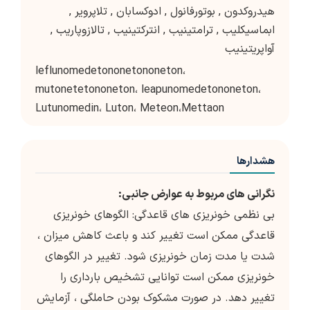
هیدروکدون
,
بوتورفانول
,
ادوکسابان
,
تلاپرویر
,
ابماسیکلیب
,
ترامتینیب
,
انترکتینیب
,
تالازوپاریب
,
آواپریتینیب
leflunomedetononetononeton،
mutonetetononeton، leapunomedetononeton،
Lutunomedin، Luton، Meteon،Mettaon
هشدارها
نگرانی های مربوط به عوارض جانبی:
بی نظمی خونریزی های قاعدگی: الگوهای خونریزی
قاعدگی ممکن است تغییر کند و باعث کاهش میزان ،
شدت یا مدت زمان خونریزی شود. تغییر در الگوهای
خونریزی ممکن است توانایی تشخیص بارداری را
تغییر دهد. در صورت مشکوک بودن حاملگی ، آزمایش