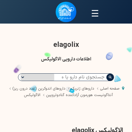
☰
elagolix
اطلاعات دارویی الاگولیکس
صفحه اصلی
داروهای ژنریک
داروهای اندوکرین (غدد درون ریز)
آنتاگونیست هورمون آزادکننده گنادوتروپین
الاگولیکس
الاگولیکس elagolix