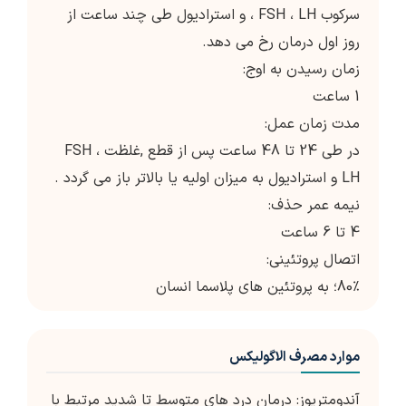
سرکوب FSH ، LH ، و استرادیول طی چند ساعت از
روز اول درمان رخ می دهد.
زمان رسیدن به اوج:
1 ساعت
مدت زمان عمل:
در طی 24 تا 48 ساعت پس از قطع ,غلظت FSH ،
LH و استرادیول به میزان اولیه یا بالاتر باز می گردد .
نیمه عمر حذف:
4 تا 6 ساعت
اتصال پروتئینی:
80٪؛ به پروتئین های پلاسما انسان
موارد مصرف الاگولیکس
آندومتريوز: درمان درد های متوسط ​​تا شديد مرتبط با