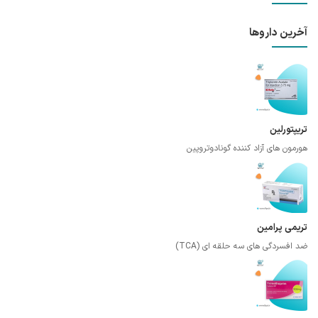
آخرین داروها
تریپتورلین
هورمون های آزاد کننده گونادوتروپین
تریمی پرامین
ضد افسردگی های سه حلقه ای (TCA)