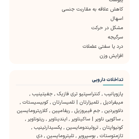
یبوست
کاهش علاقه به مقاربت جنسی
اسهال
مشکل در حرکت
سرگیجه
درد یا سفتی عضلات
افزایش وزن
تداخلات دارویی
پازوپانیب
,
کنتراسپتیو تری فازیک
,
جفیتینیب
,
میبفرادیل
,
تلمیزارتان | تلمیسارتان
,
کوبیسیستات
,
دلاویردین
,
جم فیبروزیل
,
ریفامپین
,
کلاریترومایسین
,
ساکویی ناویر | ساکیناویر
,
ایندیناویر
,
ریتوناویر
,
کونیواپتان
,
ترولیندومایسین
,
پکسیدارتینیب
,
تازمتوستات
,
بوسپرویر
,
تلیترومایسین
,
دی