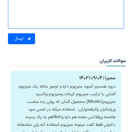
ارسال
سوالات کاربران
سمیرا | 1403/09/04
درود همسرم کمبود منیزیوم داره و تومور مثانه یک منیزیوم
آلمانی با ترکیب منیزیوم کربنات ومنیزیوم واکسید
منیزیوم(Mivolis) محصول آلمان که روش زده مناسب
ورزشکاران وگیاهخواران... استفاده میکنه در ضمن سوء
هاضمه ورفلاکس معده هم داره وHbs1هم به یک رسیده
دکترش فقط گفت میتونه منیزیوم استفاده کنه ولی متاسفانه