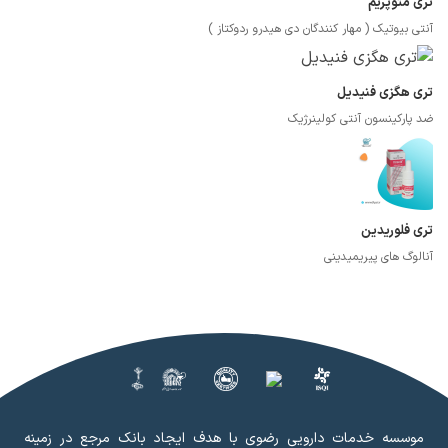
تری متوپریم
آنتی بیوتیک ( مهار کنندگان دی هیدرو ردوکتاز )
تری هگزی فنیدیل
ضد پارکینسون آنتی کولینرژیک
تری فلوریدین
آنالوگ های پیریمیدینی
موسسه خدمات دارویی رضوی با هدف ایجاد بانک مرجع در زمینه