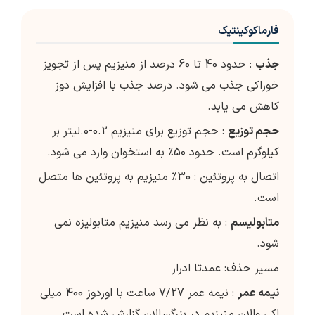
فارماکوکینتیک
جذب
: حدود 40 تا 60 درصد از منیزیم پس از تجویز
خوراکی جذب می شود. درصد جذب با افزایش دوز
کاهش می یابد.
حجم توزیع
: حجم توزیع برای منیزیم 0.2-0.لیتر بر
کیلوگرم است. حدود 50٪ به استخوان وارد می شود.
اتصال به پروتئین : 30٪ منیزیم به پروتئین ها متصل
است.
متابولیسم
: به نظر می رسد منیزیم متابولیزه نمی
شود.
مسیر حذف: عمدتا ادرار
نیمه عمر
: نیمه عمر 7/27 ساعت با اوردوز 400 میلی
اکی والان منیزیم در بزرگسالان گزارش شده است.