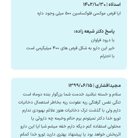
اسدلاه | 1402/10/30
ایا قرص موکسی فلوکساسین ۵۰۰ میلی وجود داره
پاسخ دکتر شیعه زاده:
با درود فراوان
خیر این دارو به شکل قرص های ۴۰۰ میلیگرمی است
با احترام
مجیدافشاری | 1399/06/15
سلام و خسته نباشید خدمت شما بزرگوار بنده دوماه است
تنگی نفس گرفتگی ریه عفونت ریه بخاطر استعمال دخانیات
دارم ولی با گذشت ترک دخانیات هنوز علائم بهبودی ندارم
تورو خدا دکتر نمیتونم برم حالم وخیمه چه داروئی یا
محلولی استفاده کنم دیگه دارم خفه میشم شبا ایا این دارو
اثربخش خواهد بود یا پیشنهاد بهتری دارید تورو خدا کمکم