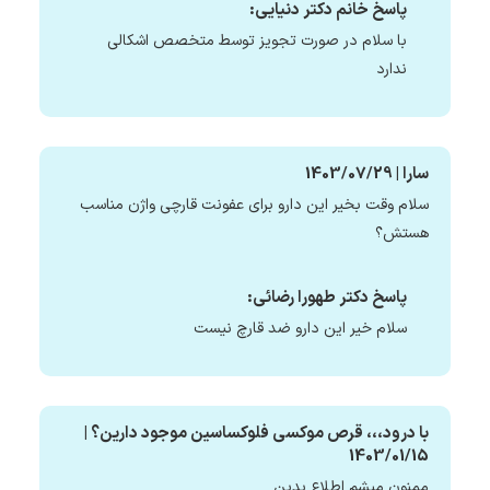
پاسخ خانم دکتر دنیایی:
با سلام در صورت تجویز توسط متخصص اشکالی
ندارد
سارا | 1403/07/29
سلام وقت بخیر این دارو برای عفونت قارچی واژن مناسب
هستش؟
پاسخ دکتر طهورا رضائی:
سلام خیر این دارو ضد قارچ نیست
با درود،،، قرص موکسی فلوکساسین موجود دارین؟ |
1403/01/15
ممنون میشم اطلاع بدین