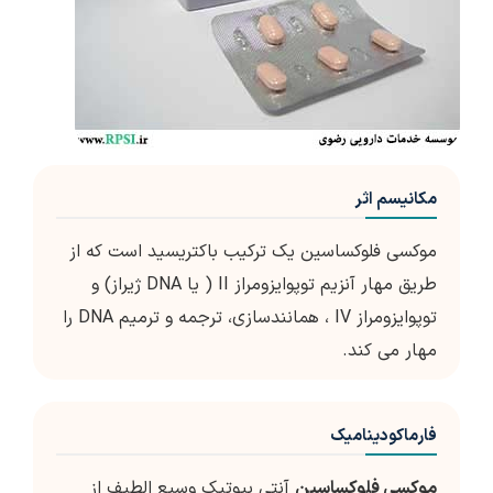
مکانیسم اثر
موکسی فلوکساسین یک ترکیب باکتریسید است که از
طریق مهار آنزیم توپوایزومراز II ( یا DNA ژیراز) و
توپوایزومراز IV ، همانندسازی، ترجمه و ترمیم DNA را
مهار می کند.
فارماکودینامیک
موکسی فلوکساسین
آنتی بیوتیک وسیع الطیف از