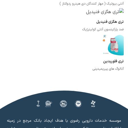
آنتی بیوتیک ( مهار کنندگان دی هیدرو ردوکتاز )
تری هگزی فنیدیل
ضد پارکینسون آنتی کولینرژیک
تری فلوریدین
آنالوگ های پیریمیدینی
موسسه خدمات دارویی رضوی با هدف ایجاد بانک مرجع در زمینه