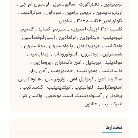
ترتینوئین
,
دفلازاکورت
,
سالبوتامول
,
لوسیون ام جی
,
اریترومایسین
,
تریمی پرامین
,
سوتالول
,
سوکرالفیت
,
گلوکوزامین+کلسیم+د3
,
لیکویی
کلسیم+د3+زینک+منیزیم
,
منیزیم اکساید
,
کلسیم
,
نیلوتینیب
,
دیدانوزین
,
ترفنادین
,
اسپارفلوکساسین
,
وندتانیب
,
ایزوپروترنول
,
پالونوسترون
,
دولاسترون
,
هیسترلین
,
پردنیزون
,
اینوتوزوماب
,
اینداپامید
,
دوفتیلید
,
بپریدیل
,
آهن دکستران
,
پرومازین
,
داساتینیب
,
ومورافنیب
,
جمتوزومب
,
آهن
,
پلی
ساکارید آهن
,
کربونیل آهن
,
وازوپرسین
,
هالوفانترین
,
استوهگزامید
,
لنواتینیب
,
گیلتریتینیب
,
گلاسدگیب
,
پرفلوترن
,
آمینولوولینیک اسید موضعی
,
واکسن کلرا
,
انترکتینیب
,
هالاون
هشدارها