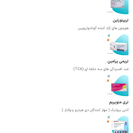
تریپتورلین
هورمون های آزاد کننده گونادوتروپین
تریمی پرامین
ضد افسردگی های سه حلقه ای (TCA)
تری متوپریم
آنتی بیوتیک ( مهار کنندگان دی هیدرو ردوکتاز )