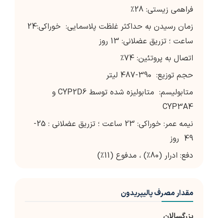
فراهمی زیستی: 28٪
زمان رسیدن به حداکثر غلظت پلاسمایی: خوراکی:24
ساعت ؛ تزریق عضلانی: 13 روز
اتصال به پروتئین: 74٪
حجم توزیع: 390-487 لیتر
متابولیسم: متابولیزه شده توسط CYP2D6 و
CYP3A4
نیمه عمر: خوراکی: 23 ساعت ؛ تزریق عضلانی : 25-
49 روز
دفع: ادرار (80٪) ، مدفوع (11٪)
مقدار مصرف پالیپریدون
بزرگسالان