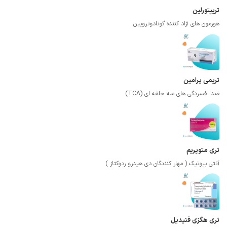
تریپتورلین
هورمون های آزاد کننده گونادوتروپین
تریمی پرامین
ضد افسردگی های سه حلقه ای (TCA)
تری متوپریم
آنتی بیوتیک ( مهار کنندگان دی هیدرو ردوکتاز )
تری هگزی فنیدیل