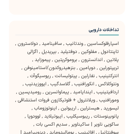
تداخلات دارویی
اسپارفلوکساسین
,
وندتانیب
,
سافینامید
,
دولاسترون
,
تاپنتادول
,
مفلوکین
,
دوفتیلید
,
بپریدیل
,
اگزالی
پلاتین
,
اندانسترون
,
بروموکرپتین
,
پیموزاید
,
تریپتورلین
,
دوپامین
,
بنزهیدروکدون/استامینوفن
,
انترکتینیب
,
نفارلین
,
پیتولیسانت
,
ریوسیگوآت
,
ونتوکلاکس
,
انکورافنیب
,
گلاسدگیب
,
ایووزیدنیب
,
اردافیتینیب
,
اینداپامید
,
پیماوانسرین
,
رومیدپسین
,
ومورافنیب
,
ویلانترول + فلوتیکازون فروات استنشاقی
,
لیسورید
,
هیسترلین
,
اریبولین
,
اینوتوزوماب
,
پانوبینوستات
,
ریبوسیکلیب
,
ایبوتیلاید
,
لوودوپا
,
ساکویی ناویر | ساکیناویر
,
سدیم اکسی بات
,
سوفنتانیل
,
افاتینیب
,
پومالیدوماید
,
دیزوپیرامید |