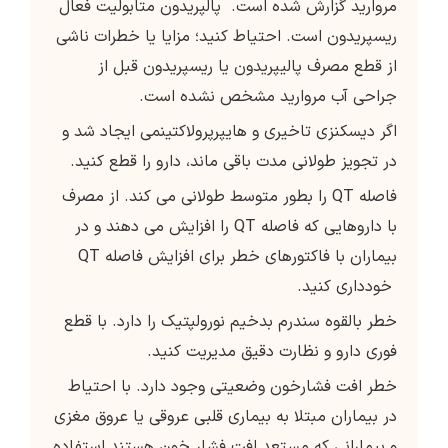
مروارید گزارش شده است. پالپریدون متابولیت فعال
ریسپریدون است. احتیاط کنید؛ مزایا یا خطرات ناشی
از قطع مصرف پالیپریدون یا ریسپریدون قبل از
جراحی آب مروارید مشخص نشده است.
اگر دیسکنزی تاخیری و هایپرپرولاکتینمی ایجاد شد و
در تجویز طولانی مدت باقی ماند، دارو را قطع کنید.
فاصله QT را بطور متوسط ​​طولانی می کند. از مصرف
با داروهایی که فاصله QT را افزایش می دهند و در
بیماران با فاکتورهای خطر برای افزایش فاصله QT
خودداری کنید.
خطر بالقوه سندرم بدخیم نورولپتیک را دارد. با قطع
فوری دارو و نظارت دقیق مدیریت کنید.
خطر افت فشارخون وضعیتی وجود دارد. با احتیاط
در بیماران مبتلا به بیماری قلبی عروقی یا عروق مغزی
و بیمارانی که مستعد افت فشار خون هستند استفاده