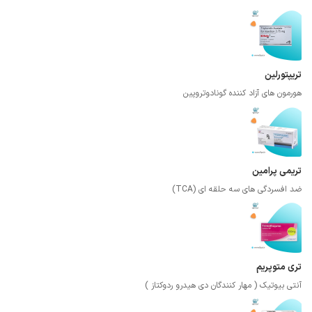
تریپتورلین
هورمون های آزاد کننده گونادوتروپین
تریمی پرامین
ضد افسردگی های سه حلقه ای (TCA)
تری متوپریم
آنتی بیوتیک ( مهار کنندگان دی هیدرو ردوکتاز )