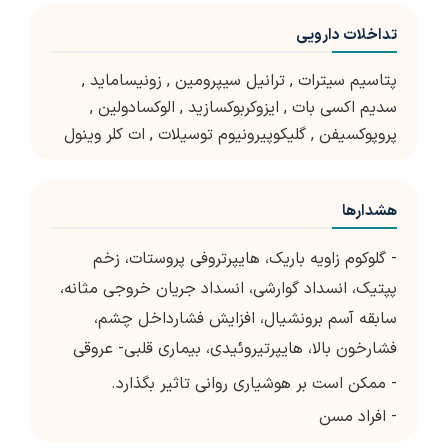
تداخلات دارویی
پتاسیم سیترات
,
ترانیل سیپرومین
,
زونیساماید
,
سدیم اکسی بات
,
ایزوکربوکسازید
,
الوکسادولین
,
پروپوکسیفن
,
گلیکوپیرونیوم توسیلات
,
ات کلر وینول
هشدارها
- گلوكوم زاویه باریک، هایپرتروفی پروستات، زخم
پپتیك، انسداد گوارشی، انسداد جریان خروجی مثانه،
سابقه آسم برونشیال، افزایش فشارداخل چشم،
فشارخون بالا، هایپرتیروئیدی، بیماری قلبی- عروقی
- ممکن است بر هوشیاری روانی تاثیر بگذارد.
- افراد مسن