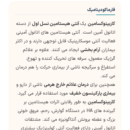
فارماکودینامیک
کاربینوکسامین
یک
آنتی هیستامین نسل اول
از دسته
اتانول آمین است. آنتی هیستامین های اتانول آمینی
فعالیت آنتی موسکارینیک قابل توجهی دارند و در اکثر
بیماران
آرام بخشی
ایجاد می کنند. علاوه بر علائم
آلرژیک معمول، سرفه های تحریک کننده و تهوع،
استفراغ و سرگیجه ناشی از بیماری حرکت را هم درمان
می کند.
همچنین برای
درمان علائم خارج هرمی
ناشی از دارو و
بیماری پارکینسون خفیف
مورد استفاده قرار می گیرد.
کاربینوکسامین
به طور رقابتی اثرات هیستامین بر
گیرنده های HA در دستگاه گوارش، رحم، عروق خونی
بزرگ و عضله برونش آنتاگونیزه می کند. مشتقات
اتانول آمینی داراي فعالیت آنتی کولینرژیک بیشتری