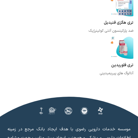
تری هگزی فنیدیل
ضد پارکینسون آنتی کولینرژیک
تری فلوریدین
آنالوگ های پیریمیدینی
موسسه خدمات دارویی رضوی با هدف ایجاد بانک مرجع در زمینه
اطلاعات دارویی و پزشکی و همچنین ایجاد بستر مناسب جهت مشاوره