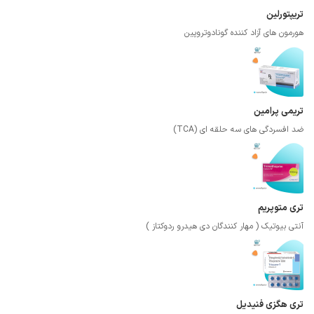
تریپتورلین
هورمون های آزاد کننده گونادوتروپین
تریمی پرامین
ضد افسردگی های سه حلقه ای (TCA)
تری متوپریم
آنتی بیوتیک ( مهار کنندگان دی هیدرو ردوکتاز )
تری هگزی فنیدیل