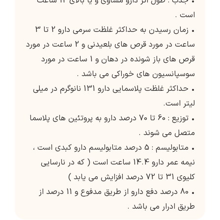
• جذب : طول اثر دارو مساوی و یا بالای 12 ساعت
است .
• زمان رسیدن به حداکثر غلظت سرمی دارو 2 تا 3
ساعت در مورد قرص های بلعیدنی و 2 ساعت در مورد
قرص های باز شونده در دهان و 1 ساعت در مورد
سوسپانسیون های خوراکی می باشد .
• حداکثر غلظت پلاسمایی دارو 131 نانوگرم در میلی
لیتر است.
• توزیع : 60 تا 70 درصد دارو به پروتئین های پلاسما
متصل می شوند .
• متابولیسم : 5 درصد متابولیسم دارو کبدی است ،
نیمه عمر دارو 14.4 ساعت است ( که در نارسایی
کلیوی 31 تا 72 درصد افزایش می یابد )
• 80 درصد دفع دارو از طریق مدفوع و 11 درصد از
طریق ادرار می باشد .