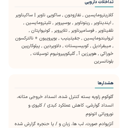
تداخلات دارویی
کلاریترومایسین
,
نفازودون
,
ساکویی ناویر | ساکیناویر
,
ایندیناویر
,
ریتوناویر
,
بوسپرویر
,
تلیترومایسین
,
نلفیناویر
,
فوسامپرناویر
,
تلاپرویر
,
کونیواپتان
,
ترولیندومایسین
,
جفیتینیب
,
بوپروپیون + نالترکسون
,
میبفرادیل
,
کوبیسیستات
,
دلاویردین
,
پیلوکارپین
خوراکی
,
هوپرزین آ
,
گلیکوپیرونیوم توسیلات
,
بلونانسرین
هشدارها
گلوکوم زاویه بسته کنترل شده، انسداد خروجی مثانه،
انسداد گوارشی، کاهش عملکرد کبدی / کلیوی و
نوروپاتی اتونوم
آنژیوادم صورت، لب ها، زبان و / یا حنجره گزارش شده