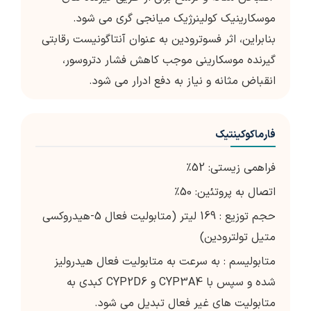
موسکارینیک کولینرژیک میانجی گری می شود.
بنابراین، اثر فسوترودین به عنوان آنتاگونیست رقابتی
گیرنده موسکارینی موجب کاهش فشار دتروسور،
انقباض مثانه و نیاز به دفع ادرار می شود.
فارماکوکینتیک
فراهمی زیستی: 52٪
اتصال به پروتئین: 50٪
حجم توزیع : 169 لیتر (متابولیت فعال 5-هیدروکسی
متیل تولترودین)
متابولیسم : به سرعت به متابولیت فعال هیدرولیز
شده و سپس با CYP3A4 و CYP2D6 کبدی به
متابولیت های غیر فعال تبدیل می شود.