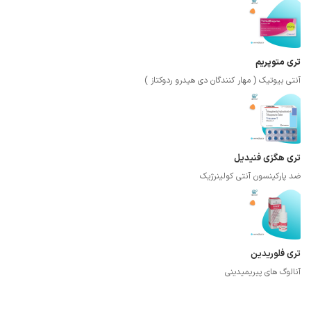
تری متوپریم
آنتی بیوتیک ( مهار کنندگان دی هیدرو ردوکتاز )
تری هگزی فنیدیل
ضد پارکینسون آنتی کولینرژیک
تری فلوریدین
آنالوگ های پیریمیدینی