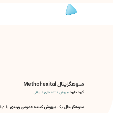
متوهگزیتال Methohexital
گروه دارو:
بیهوش کننده های تزریقی
متوهگزیتال
یک
بیهوش کننده عمومی وریدی
با دوا