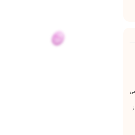
می
 از