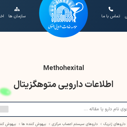
ی
تماس با ما
سازمان ها
اخب
Methohexital
اطلاعات دارویی متوهگزیتال
داروهای ژنریک
داروهای سیستم اعصاب مرکزی
بیهوش کننده ها
بیهوش کنند