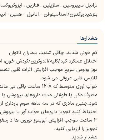
ترانیل سیپرومین
,
سلژیلین
,
فنلزین
,
ایزوکربوکسا
بنزهیدروکدون/استامینوفن - اتانول - همین -آنی
هشدارها
کم خونی شدید، چاقی شدید، بیماران ناتوان
اختلال عملکرد کبد/کلیه/اندوکرین/گردش خون، ان
دوز بولوس سریع موجب افزایش اثرات قلبی تنف
کلاپس قلبی عروقی می شود.
خواب آوری متوسط که 8-12 ساعت باقی می ماند.
مصرف مکرر یا طولانی مدت داروهای بیهوشی یا
شود.جنین مادری که در سه ماهه سوم بارداری از 
3 ساعت موجب افزایش آپوپتوز نورون ها د رمغز
تجویز را ارزیابی کنید.
هشدار شدید