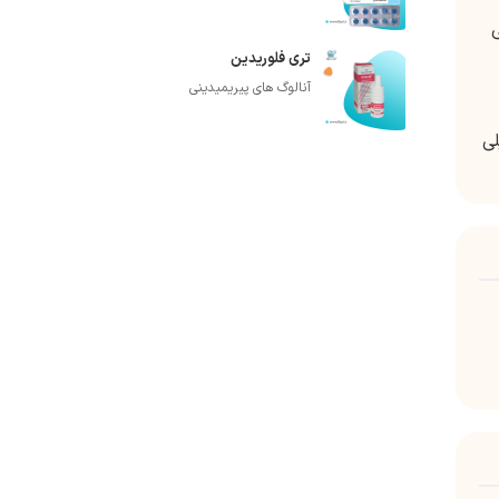
 پوش شود یا 4-6 میلی
تری فلوریدین
آنالوگ های پیریمیدینی
لول 5%(50میلی گرم در دقیقه) عضلانی یا 25 میلی