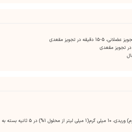
ال
القا:50-100 میلی گرم(به طور میانگین 70 میلی گرم) وریدی، 10 میلی گرم(1 میلی لیتر از محلول 1%) در 5 ثانیه بسته به