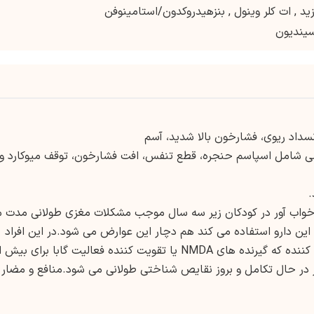
زید
,
ات کلر وینول
,
بنزهیدروکدون/استامینوفن
سیندیون
سداد ریوی، فشارخون بالا شدید، آسم
سی شامل اسپاسم حنجره، قطع تنفس، افت فشارخون، توقف میوکارد و
 خواب آور در کودکان زیر سه سال موجب مشکلات مغزی طولانی مدت 
این دارو استفاده می کند هم دچار این عوارض می شود.در این افراد
احتیاط کنید.تجویز داروهای خواب آور یا بیهوش کننده که گیرنده های NMDA یا تقویت کننده فعالیت گابا برای بیش
 در حال تکامل و بروز نقایص شناختی طولانی می شود.منافع و مضار