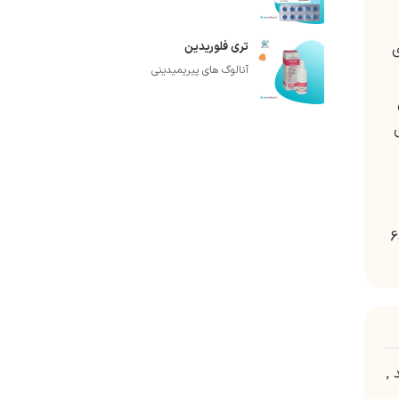
تری فلوریدین
قای
آنالوگ های پیریمیدینی
ی
هر کیلوگرم وزن بدن در دقیقه است که همراه با استنشاق نیتروس اکساید 60
,