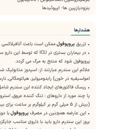
بنزودیازپین ها- اپیوئیدها
هشدارها
• تزریق
پروپوفول
ممکن است باعث آنافیلاکسی 
• در بیماران بستری در ICU
پروپوفول شود که منتج به مرگ می گردد.
علائم این سندرم عبارتند از: اسیدوز متابولیک شد
امولسیفیه در خون) رابدومیولیز, هپاتومگالی, نارسایی کلیه, تغیی
• ریسک فاکتورهای ایجاد کننده این سندرم شام
یا چند مورد از داروهای : تنگ کننده عروق, استروئ
(بیش از 5 میلی گرم بر کیلوگرم بر ساعت برای بیش از 48 ساعت) می باشد.
• این عارضه همچنین در مصرف
پروپوفول
با دو
بروز این سندرم دارو باید با داروی مناسب جایگز