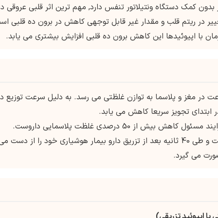
بدون کمک دستگاه ونتیلاتور تنفس دارد, مهم ترین اثر قلبی عروقی دا
غییر در ریتم قلب و مقدار غیر قابل توجهی کاهش در برون ده قلبی اس
زمان با اپیوئیدها این کاهش برون ده قلبی افزایش بیشتری می یابد.
ت در مغز و پلاسما به توازن غلظتی می رسد. به دلیل سرعت توزیع دا
 ابتدای تجویز سریعا کاهش می یابد.
یش از 50 درصدی غلظت پلاسمایی داروست.
نیمه عمر دفع پروپوفول حدود 3 تا 12 ساعت است و طی 40 ثانیه بعد از تزریق دارو بیمار هوشیاری خود را از دست می
ورت می گیرد.
 یا اپیوئید تزریقی)