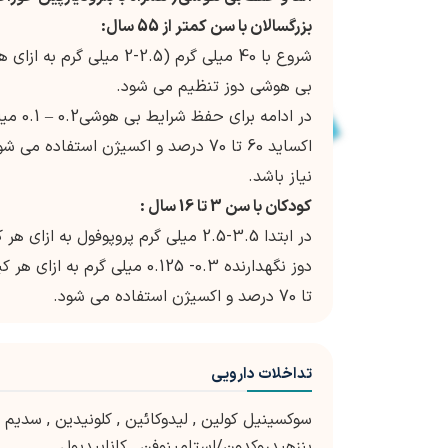
بزرگسالان با سن کمتر از 55 سال:
بی هوشی دوز تنظیم می شود.
در ادا
نیاز باشد.
کودکان با سن 3 تا 16 سال :
در ابتدا 3.5-2.5 میلی گرم پروپوفول به ازای هر کیلوگرم وزن بدن طی 20 تا 30 ثانیه تزریق می شود.
تا 70 درصد و اکسیژن استفاده می شود.
تداخلات دارویی
سوکسینیل کولین
,
لیدوکائین
,
کلونیدین
,
سدیم 
بنزهیدروکدون/استامینوفن
,
کانابیدیول