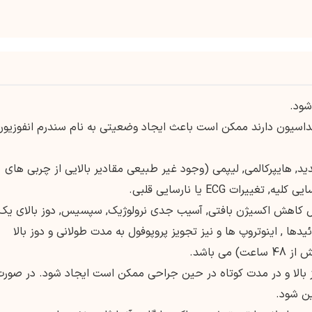
شود.
 که توسط این دارو سداسیون دارند ممکن است باعث ایجاد وضعیتی به نام سندرم انفوزیو
ید, هایپرکالمی, لیپمی (وجود غیر طبیعی مقادیر بالایی از چربی های
رات ECG یا نارسایی قلبی.
ل کاهش اکسیژن بافتی, آسیب جدی نرولوژیک, سپسیس, دوز بالای یک
یدها , اینوتروپ ها و نیز تجویز پروپوفول به مدت طولانی و دوز بالا
ز بالا و در مدت کوتاه در حین جراحی ممکن است ایجاد شود. در صورت
ین شود.