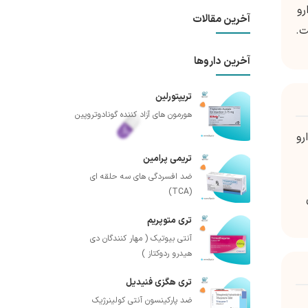
رو
آخرین مقالات
ت.
آخرین داروها
تریپتورلین
هورمون های آزاد کننده گونادوتروپین
رو
تریمی پرامین
ضد افسردگی های سه حلقه ای
(TCA)
تری متوپریم
آنتی بیوتیک ( مهار کنندگان دی
هیدرو ردوکتاز )
تری هگزی فنیدیل
ضد پارکینسون آنتی کولینرژیک