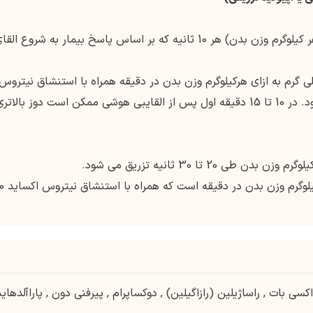
شروع با 40 میلی گرم (2.5-2 میلی گرم به ازای هر کیلوگرم وزن بدن) هر 10 ثانیه که بر اساس پاسخ بیمار به شروع ال
مه برای حفظ شرایط بی هوشی0.2 – 0.1 میلی گرم به ازای هرکیلوگرم وزن بدن در دقیقه همراه با استنشاق نیتروس
اکساید 60 تا 70 درصد و اکسیژن استفاده می شود. در 10 تا 15 دقیقه اول پس از القایبی هوشی ممکن است دوز بالاتر
دوز نگهدارنده 0.3- 0.125 میلی گرم به ازای 
اکسی بات
,
راساژیلین (رازاگیلین)
,
دوکساپرام
,
پیرفنی دون
,
پاراآلدهاید