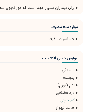
●
برای بیماران بسیار مهم است که دوز تجویز شده 
موارد منع مصرف
●
حساسیت مفرط
عوارض جانبی آلکتینیب
●
خستگی
●
یبوست
●
ادم (تورم)
●
درد عضلانی
●
ک
م خونی
●
حالت تهوع