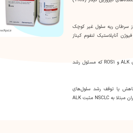
 از سرطان ریه سلول غیر کوچک
ن فیوژن آناپلاستیک لنفوم کیناز
آلکتینیب با هدف قرار دادن و مهار پروتئین های ALK و ROS1 که مسئول رشد
 کاهش یا توقف رشد سلول‌های
سرطانی کمک می‌کند و منجر به بهبود نتایج در بیماران مبتلا به NSCLC مثبت ALK