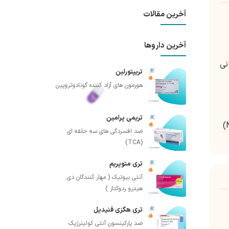
آخرین مقالات
آخرین داروها
طانی
تریپتورلین
هورمون های آزاد کننده گونادوتروپین
تریمی پرامین
مختل می‌کند و در نهایت منجر به مهار رشد تومور در بیماران مبتلا به سرطان ریه سلول غیرکوچک ALK مثبت (NSCLC)
ضد افسردگی های سه حلقه ای
(TCA)
تری متوپریم
آنتی بیوتیک ( مهار کنندگان دی
هیدرو ردوکتاز )
تری هگزی فنیدیل
ضد پارکینسون آنتی کولینرژیک