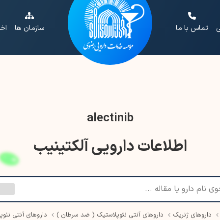
ی
تماس با ما
سازمان ها
اخب
alectinib
اطلاعات دارویی آلکتینیب
داروهای ژنریک
داروهای آنتی نئوپلاستیک ( ضد سرطان )
داروهای آنتی نئوپ