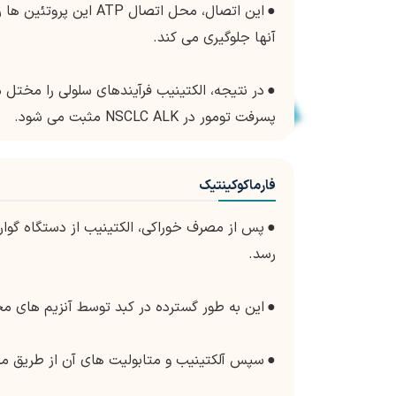
●
این اتصال، محل اتصال
آنها جلوگیری می کند.
●
در نتیجه، الکتینیب فرآیندهای سلولی را مختل
پسرفت تومور در NSCLC ALK مثبت می شود.
فارماکوکینتیک
●
پس از مصرف خوراکی، الکتینیب از دستگاه گ
رسد.
●
این به طور گسترده در کبد توسط آنزیم های مختلف، در درجه اول 
●
سپس آلکتینیب و متابولیت های آن از طریق مدفوع (تقریباً 77%) و ادرار (تقریب