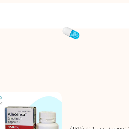
الکتینیب یک داروی خوراکی متعلق به کلاس مهارکننده‌های تیروزین کیناز (TKIs)