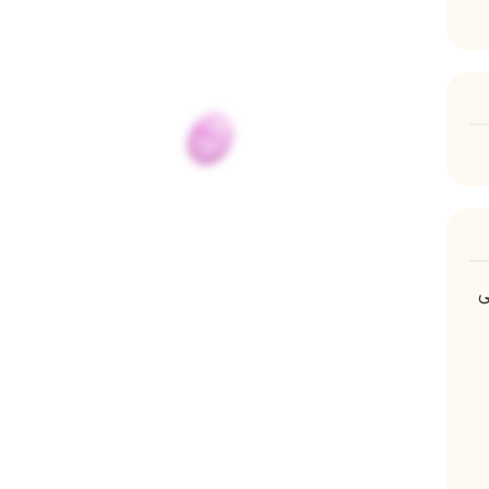
م خوراکی