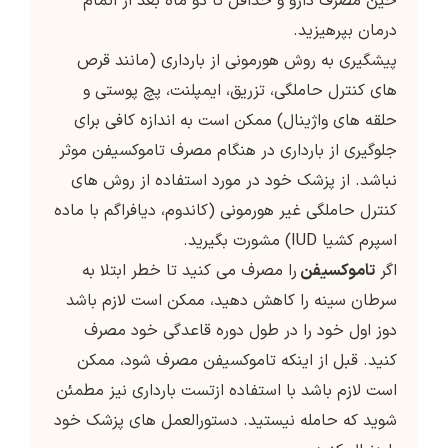
حین مصرف دارو و حداقل تا دو ماه بعد از اتمام
درمان بپرهیزید.
پیشگیری به روش هورمونی از بارداری (مانند قرص
های کنترل حاملگی، تزریق، ایمپلنت، پچ پوستی و
حلقه های واژینال) ممکن است به اندازه کافی برای
جلوگیری از بارداری در هنگام مصرف تاموکسیفن موثر
نباشد. از پزشک خود در مورد استفاده از روش های
کنترل حاملگی غیر هورمونی (کاندوم، دیافراگم با ماده
اسپرم کشیا IUD) مشورت بگیرید.
اگر
تاموکسیفن
را مصرف می کنید تا خطر ابتلا به
سرطان سینه را کاهش دهید، ممکن است لازم باشد
دوز اول خود را در طول دوره قاعدگی خود مصرف
کنید. قبل از اینکه تاموکسیفن مصرف شود، ممکن
است لازم باشد با استفاده ازتست بارداری نیز مطمئن
شوید که حامله نیستید. دستورالعمل های پزشک خود