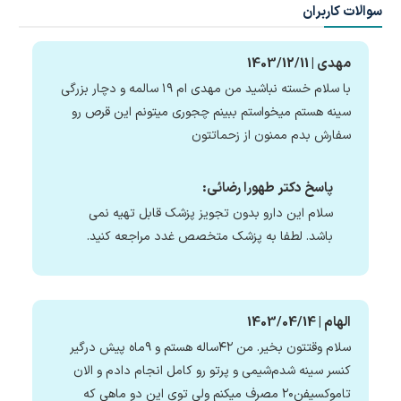
سوالات کاربران
مهدی | 1403/12/11
با سلام خسته نباشید من مهدی ام ۱۹ سالمه و دچار بزرگی
سینه هستم میخواستم ببینم چجوری میتونم این قرص رو
سفارش بدم ممنون از زحماتتون
پاسخ دکتر طهورا رضائی:
سلام این دارو بدون تجویز پزشک قابل تهیه نمی
باشد. لطفا به پزشک متخصص غدد مراجعه کنید.
الهام | 1403/04/14
سلام وقتتون بخیر. من ۴۲ساله هستم و ۹ماه پیش درگیر
کنسر سینه شدم‌شیمی و پرتو رو کامل انجام دادم و الان
تاموکسیفن۲۰ مصرف میکنم ولی توی این دو ماهی که