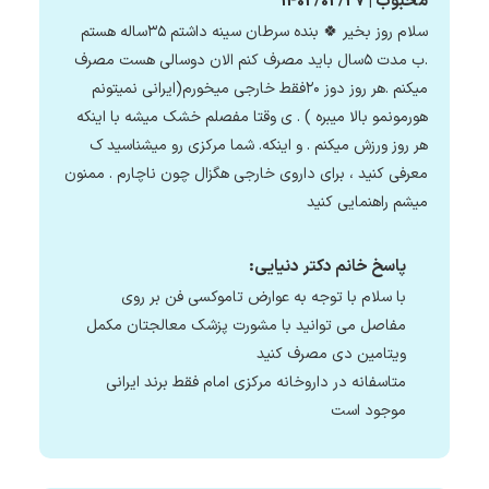
محبوب | 1402/02/27
سلام روز بخیر 🍀 بنده سرطان سینه داشتم ۳۵ساله هستم
.ب مدت ۵سال باید مصرف کنم الان دوسالی هست مصرف
میکنم .هر روز دوز ۲۰فقط خارجی میخورم(ایرانی نمیتونم
هورمونمو بالا میبره ) . ی وقتا مفصلم خشک میشه با اینکه
هر روز ورزش میکنم . و اینکه. شما مرکزی رو میشناسید ک
معرفی کنید ، برای داروی خارجی هگزال چون ناچارم . ممنون
میشم راهنمایی کنید ‌
پاسخ خانم دکتر دنیایی:
با سلام با توجه به عوارض تاموکسی فن بر روی
مفاصل می توانید با مشورت پزشک معالجتان مکمل
ویتامین دی مصرف کنید
متاسفانه در داروخانه مرکزی امام فقط برند ایرانی
موجود است