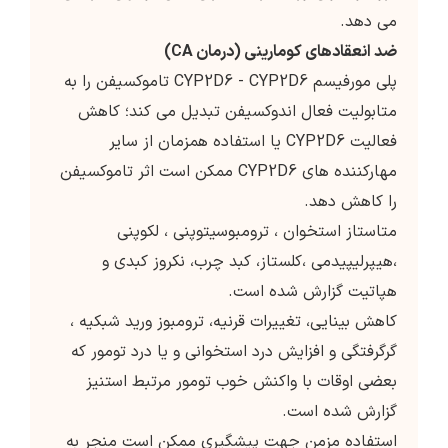
می دهد.
ضد انعقادهای کومارینی (درمان CA)
پلی مورفیسم CYP2D6 - CYP2D6 تاموکسیفن را به
متابولیت فعال اندوکسیفن تبدیل می کند؛ کاهش
فعالیت CYP2D6 یا استفاده همزمان از سایر
مهارکننده های CYP2D6 ممکن است اثر تاموکسیفن
را کاهش دهد.
متاستاز استخوان ، ترومبوسیتوپنی ، لکوپنی
،هیپرلیپیدمی ،کلستاز، کبد چرب، نکروز کبدی و
هپاتیت گزارش شده است.
کاهش بینایی، تغییرات قرنیه، ترومبوز ورید شبکیه ،
گرگرفتگی و افزایش درد استخوانی و یا درد تومور که
بعضی اوقات با واکنش خوب تومور مرتبط استنیز
گزارش شده است.
استفاده مزمن جهت پیشگیری ممکن است منجر به