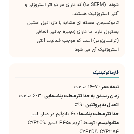
شوند. (SERM ها) که دارای هر دو اثر استروژنی و
آنتی استروژنیک هستند.
تاموکسیفن، هسته ای مشابه با دی اتیل استیل
بسترول دارد اما دارای زنجیره جانبی اضافی
(ترانسایزومر) است که موجب فعالیت آنتی
استروژنیک آن می شود.
فارماکوکینتیک
نیمه عمر
: 7-14 ساعت
زمان رسیدن به حداکثرغلظت پلاسمایی
: 3-6 ساعت
اتصال به پروتئین
: 99٪
حداکثرغلظت پلاسما
: 40 نانوگرم در میلی لیتر
متابولیسم
: توسط آنزیم P450 کبدی CYP2C9،
CYP2D6، CYP3A4