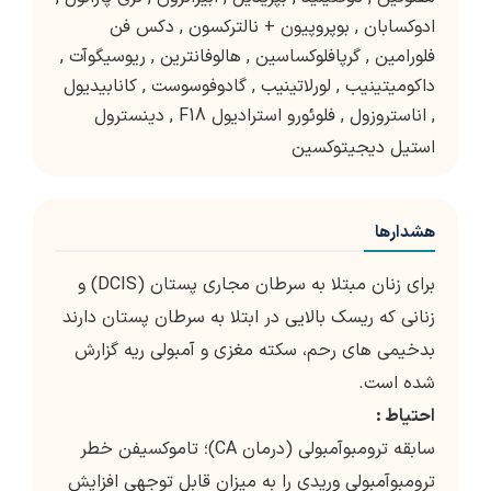
ادوکسابان
,
بوپروپیون + نالترکسون
,
دکس فن
فلورامین
,
گرپافلوکساسین
,
هالوفانترین
,
ریوسیگوآت
,
داکومیتینیب
,
لورلاتینیب
,
گادوفوسوست
,
کانابیدیول
,
اناستروزول
,
فلوئورو استرادیول F18
,
دینسترول
استیل دیجیتوکسین
هشدارها
برای زنان مبتلا به سرطان مجاری پستان (DCIS) و
زنانی که ریسک بالایی در ابتلا به سرطان پستان دارند
بدخیمی های رحم، سکته مغزی و آمبولی ریه گزارش
شده است.
احتیاط :
سابقه ترومبوآمبولی (درمان CA)؛ تاموکسیفن خطر
ترومبوآمبولی وریدی را به میزان قابل توجهی افزایش