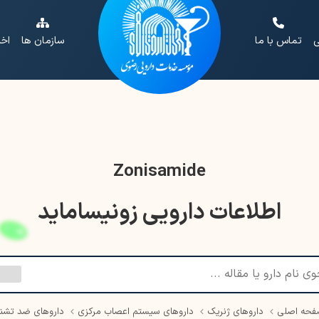
ی
تماس با ما
سازمان ها
اخب
Zonisamide
اطلاعات دارویی زونیساماید
حه اصلی
داروهای ژنریک
داروهای سیستم اعصاب مرکزی
داروهای ضد تشن