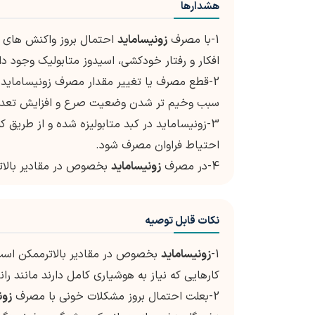
هشدارها
1-با مصرف
زونیساماید
احتمال بروز واکنش های شد
افکار و رفتار خودکشی، اسیدوز متابولیک وجود دار
2-قطع مصرف یا تغییر مقدار مصرف زونیساماید 
سبب وخیم تر شدن وضعیت صرع و افزایش تعداد 
3-زونیساماید در کبد متابولیزه شده و از طریق کل
احتیاط فراوان مصرف شود.
4-در مصرف
زونیساماید
بخصوص در مقادیر بالاتر
نکات قابل توصیه
1-
زونیساماید
بخصوص در مقادیر بالاترممکن است 
کارهایی که نیاز به هوشیاری کامل دارند مانند ران
2-بعلت احتمال بروز مشکلات خونی با مصرف
زون