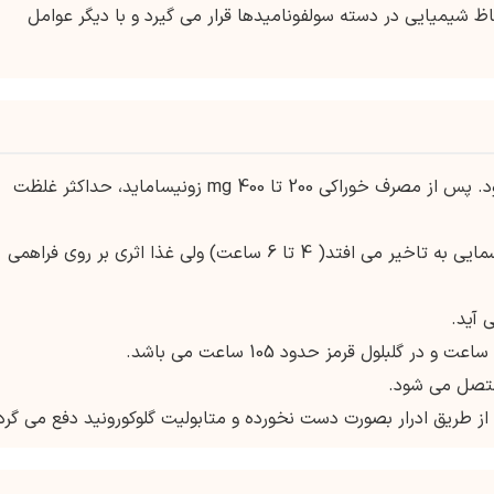
ظ شیمیایی در دسته سولفونامیدها قرار می گیرد و با دیگر عوامل
از طریق دستگاه گوارش جذب می شود. پس از مصرف خوراکی 200 تا 400 mg زونیساماید، حداکثر غلظت
در حضور غذا زمان رسیدن به حداکثر غلظت پلاسمایی به تاخیر می افتد( 4 تا 6 ساعت) ولی غذا اثری بر روی فراهمی
 از طریق ادرار بصورت دست نخورده و متابولیت گلوکورونید دفع می گرد