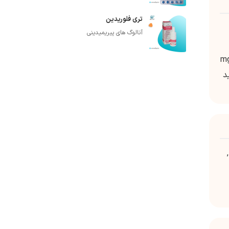
تری فلوریدین
آنالوگ های پیریمیدینی
ر در روز.بعد از 2 هفته ، می تواند تا 200 mg در روز ، تک مقدار یا در مقادیر منقسم ( 100 mg
بد. باید
,