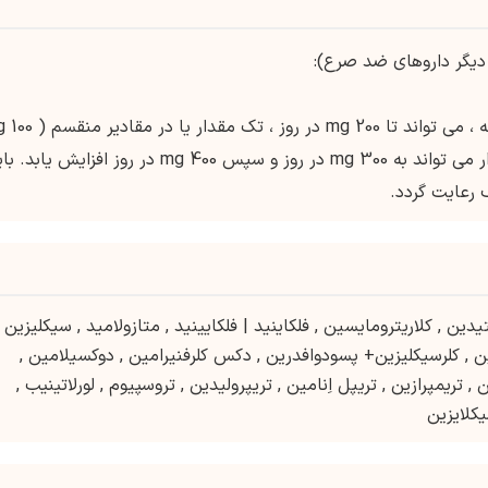
 دیگر داروهای ضد صرع):
مقدار اولیه: 100 mg ، یک با
دو بار در روز) ، حداقل بمدت دو هفته . این مقدار می تواند به 300 mg در روز و سپس 400 mg در روز افزایش یا
 رعایت گردد.
یدین
,
کلاریترومایسین
,
فلکاینید | فلکایینید
,
متازولامید
,
سیکلیزین
ن
,
کلرسیکلیزین+ پسودوافدرین
,
دکس کلرفنیرامین
,
دوکسیلامین
,
ن
,
تریمپرازین
,
تریپل اِنامین
,
تریپرولیدین
,
تروسپیوم
,
لورلاتینیب
,
یکلایزین