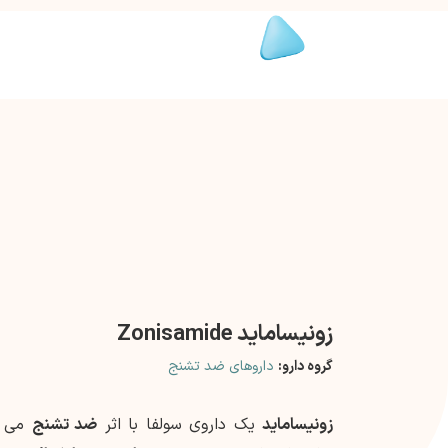
زونیساماید Zonisamide
گروه دارو:
داروهای ضد تشنج
زونیساماید
یک داروی سولفا با اثر
ضد تشنج
می با