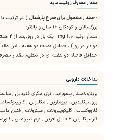
مقدار مصرف زونیساماید
--
مقدار معمول برای صرع پارشیال
( در ترکیب با
بزرگسالان و کودکان 16 سال و بالاتر:
حداقل فاصله دو هفته ای در تنظیم مقدار مصرف
تداخلات دارویی
برینزولامید
,
پیموزاید
,
تری هگزی فنیدیل
,
سایمت
پروسیکلیدین
,
پرومازین
,
مکلیزین
,
کاربینوکسامی
فلاووکسات
,
گلیکوپیرولات
,
مپنزولات
,
فنین دامی
کلرسیکلیزین + فنیل افرین
,
برم فنیرامین
,
کلورس