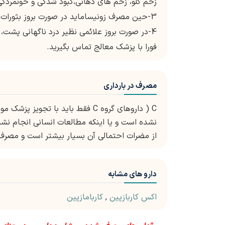
زخم گلو، زخم های دهانی،کبود شدگی و خونمردگی
3-حین مصرف زونیساماید در صورت بروز بثورات پوستی و یا وخیم تر شدن تشنج ها با پزشک معالج تماس بگیرید.
4-در صورت بروز علائمی نظیر درد ناگهانی پشت،
فورا با پزشک معالج تماس بگیرید.
مصرف در بارداری
C ( داروهای گروه C فقط باید با ت
نشده است و یا اینکه مطالعات انسانی انجام نش
از مضرات احتمالی آن بسیار بیشتر است و مصرف 
دارو های مشابه
اکس کاربازپین
,
کاربامازپین