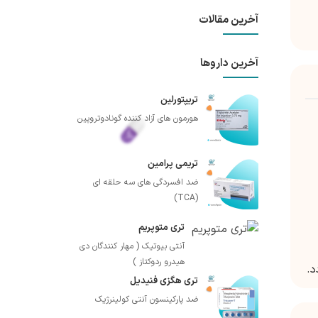
آخرین مقالات
آخرین داروها
تریپتورلین
هورمون های آزاد کننده گونادوتروپین
تریمی پرامین
ضد افسردگی های سه حلقه ای
(TCA)
تری متوپریم
آنتی بیوتیک ( مهار کنندگان دی
هیدرو ردوکتاز )
د.
تری هگزی فنیدیل
ضد پارکینسون آنتی کولینرژیک