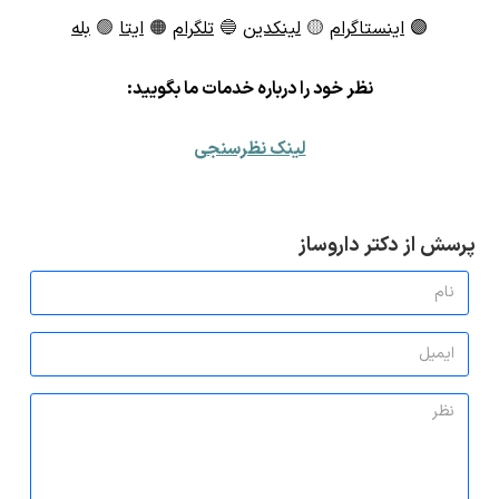
🟣
اینستاگرام
🟡
لینکدین
🔵
تلگرام
🟠
ایتا
🟢
بله
ن
ظر خود را درباره خدمات ما بگویید:
لینک نظرسنجی
پرسش از دکتر داروساز