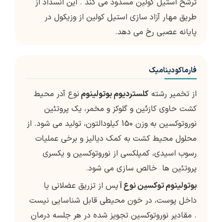
ترشح استیل کولین مسدود می کند . این انسداد از
طریق مهار آزاد سازی استیل کولین از وزیکول در
پایانه عصبی رخ می دهد.
فارماکودینامیک
از تخمیر رشته
کلستردیوم بوتولینوم
نوع آدر محیط
کشت حاوی کازئین و گلوکز و مخمر، یک پروتئین
نوروتوکسین به وزن 150 کیلودالتون، تولید می شود. از
محلول محیط کشت به کمک دیالیز و برخی عملیات
رسوب اسیدی، کمپلکسی از نوروتوکسین و یکسری
پروتئین ها خالص سازی می شود.
بوتولینوم توکسین نوع آ
پس از تزریق عضلانی یا
داخل پوست، در خون محیطی قابل شناسایی نیست
. مقادیر نوروتوکسین تجویز شده در هر جلسه درمان