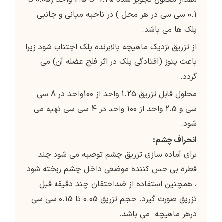
مقدار معمول تجویز شده 1.25 تا 2.5 واحد (0.05 تا
0.1 سی سی در هر محل ) در ناحیه میانی و جانبی
پلک ها می باشد.
از تزریق نزدیک ماهیچه بالابرنده پلک اجتناب شود زیرا
باعث پتوز (افتادگی پلک در اثر فلج عضله آن) می
گردد.
محلول قابل تزریق 1.25 واحد از 100واحد در 8 سی
سی و 2.5 واحد از 100 واحد در 4 سی سی تهیه می
شود.
انحراف چشم:
برای آماده سازی تزریق چشم توصیه می شود چند
قطره بی حس کننده موضعی داخل چشم ریخته شود
، همچنین استفاده از ضداحتقان چند دقیقه قبل
تزریق صورت گیرد. حجم تزریق 0.05 تا 0.15 سی سی
درهر ماهیچه می باشد.