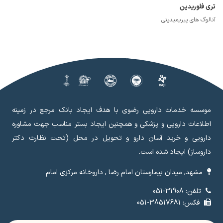
تری فلوریدین
آنالوگ های پیریمیدینی
موسسه خدمات دارویی رضوی با هدف ایجاد بانک مرجع در زمینه
اطلاعات دارویی و پزشکی و همچنین ایجاد بستر مناسب جهت مشاوره
دارویی و خرید آسان دارو و تحویل در محل (تحت نظارت دکتر
داروساز) ایجاد شده است.
مشهد, میدان بیمارستان امام رضا , داروخانه مرکزی امام
تلفن: 31908-051
فکس: 38517681-051