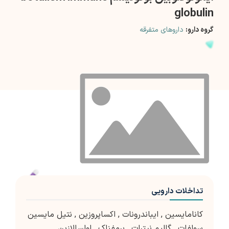
globulin
گروه دارو:
داروهای متفرقه
تداخلات دارویی
کانامایسین
,
ایباندرونات
,
اکساپروزین
,
نتیل مایسین
سولفات
,
گالیم نیترات
,
برمفناک
,
اولسالازین