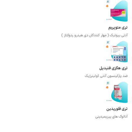
تری متوپریم
آنتی بیوتیک ( مهار کنندگان دی هیدرو ردوکتاز )
تری هگزی فنیدیل
ضد پارکینسون آنتی کولینرژیک
تری فلوریدین
آنالوگ های پیریمیدینی