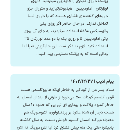
پزشک داروی دیگری را جایگزین میکردید. داروی
لوزارتان ، آملودیپین ، هیدروکلرتیازید و متورال جزو
داروهای کاهنده ی فشاری هستند که با داروی شما
تداخل ندارند. در حال حاضر اگر روزی یکی
والزومیکس 5/80 استفاده میکردید، به جای آن روزی
یکی آملودیپین 5 و روزی یک یا دو عدد لوزارتان 25
استفاده کنید. لازم به ذکر است این جایگزینی صرفا تا
زمانی است که به پزشک دسترسی پیدا کنید .
پیام ادیب | 1402/12/27
سلام پسر من از کودکی به خاطر اینکه هایپوکلسمی هست
قرص کلسیم کربنات ۵۰۰ می‌خوره از طرفی از ابتدای امسال به
خاطر کمبود پلاکت و بیماری آی تی پی که حدود ۱۰ سال
هست دچار آن شده علاوه بر پردنیزولون، الترومبوپگ هم
مصرف می‌کنه امسال کلسیم خونش نسبت به سال گذشته
پایینتره حتی یک ماه پیش تشنج کرد آیا الترومبوپگ که الان