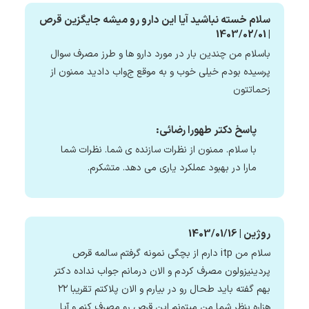
سلام خسته نباشید آیا این دارو رو میشه جایگزین قرص
| 1403/02/01
باسلام من چندین بار در مورد دارو ها و طرز مصرف سوال
پرسیده بودم خیلی خوب و به موقع ج‌واب دادید ممنون از
زحماتتون
پاسخ دکتر طهورا رضائی:
با سلام. ممنون از نظرات سازنده ی شما. نظرات شما
مارا در بهبود عملکرد یاری می دهد. متشکرم.
روژین | 1403/01/16
سلام من itp دارم از بچگی نمونه گرفتم سالمه قرص
پردینیزولون مصرف کردم و الان درمانم جواب نداده دکتر
بهم گفته باید طحال رو در بیارم و الان پلاکتم تقریبا ۲۲
هزاره بنظر شما من میتونم این قرص رو مصرف کنم و آیا