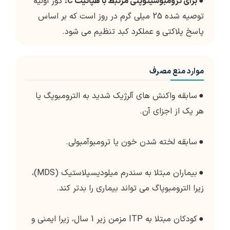
●
برای ترومبوسیتوپنی مرتبط با هپاتیت C:
دوز اولیه
توصیه شده 25 میلی گرم در روز است که بر اساس
پاسخ پلاکتی و عملکرد کبد تنظیم می شود.
موارد منع مصرف
●
سابقه واکنش های آلرژیک شدید به الترومبوپگ یا
هر یک از اجزای آن.
●
سابقه لخته شدن خون یا ترومبوآمبولی.
●
بیماران مبتلا به سندرم میلودیسپلاستیک (MDS)،
زیرا الترومبوپاگ می تواند بیماری را بدتر کند.
●
کودکان مبتلا به ITP مزمن زیر 1 سال، زیرا ایمنی و