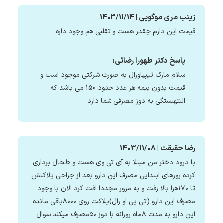
زینب مری موگویی | 1403/11/14
قیمت این دارم چقدر هست و تقلبی هم وجود داره
پاسخ دکتر طهورا رضائی:
سلام مارک تیپیاورال به صورت شرکتی موجود است و
قیمت بدون بیمه هر عدد حدود 150 می باشد که
البتهبستگی به دوز مصرفی شما دارد
رضا حقیقت | 1403/11/08
با درود دختر من مبتلا به آی تی وی هست و طحال برداری
کرده روزهای ابتدایی مصرف این دارو بعد از جراحی پلاکتش
تا ۱۷۰هزا بالا رفت و به مرور مجددا افت کرد الان با وجود
مصرف این دارو (تی پی او رال)پلاکت روی ۸۰۰۰باقی مانده
این دارو به مدت ۸ماه روزانه با دوز ۵۰مصرف میکند سوال