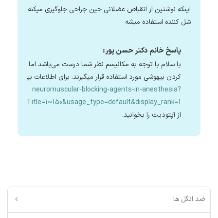
اینکه نوشتین از انقباص عضلانی حین جراحی جلوگیری میکنه غلطه چو
شل کننده استفاده میشه
پاسخ خانم دکتر حسن پور:
با سلام با توجه به مکانیسم نظر شما درست می‌باشد اما آنتی کولی
کردن بیهوشی مورد استفاده قرار میگیرند. برای اطلاعات بیشتر لین
neuromuscular-blocking-agents-in-anesthesia?
electedTitle=1~150&usage_type=default&display_rank=1
از آپتودیت را بخوانید.
ضد انگل ها