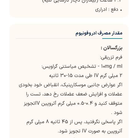
4.4 ساعت (بیماران دچار نارسایی کلیه)
• دفع : ادراری
مقدار مصرف ادروفونیوم
بزرگسالان :
فرم تزریقی:
10mg / ml - تشخیص میاستنی گراویس:
2 میلی گرم IV طی مدت 15-30 ثانیه
اگر عوارض جانبی موسکارینیک، انقباض خود بخودی
عضلات و افزایش ضعف عضلات رخ دهد، تست را
متوقف کنید و 0.4-0.5 میلی گرم آتروپین IVتجویز
شود .
اگر پاسخی نگرفتید، پس از 45 ثانیه 8 میلی گرم
آتروپین به صورت IV تجویز شود.