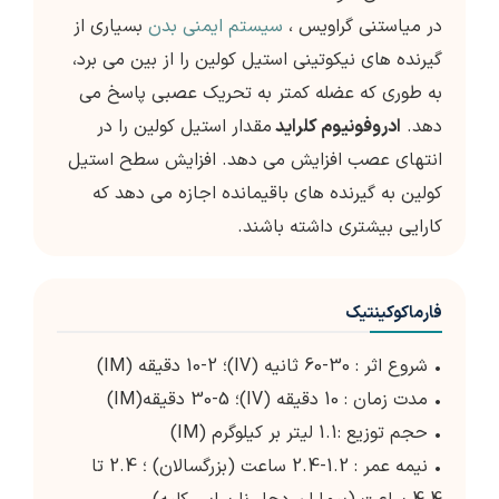
در میاستنی گراویس ،
سیستم ایمنی بدن
بسیاری از
گیرنده های نیکوتینی استیل کولین را از بین می برد،
به طوری که عضله کمتر به تحریک عصبی پاسخ می
دهد.
ادروفونیوم کلراید
مقدار استیل کولین را در
انتهای عصب افزایش می دهد. افزایش سطح استیل
کولین به گیرنده های باقیمانده اجازه می دهد که
کارایی بیشتری داشته باشند.
فارماکوکینتیک
• شروع اثر : 30-60 ثانیه (IV)؛ 2-10 دقیقه (IM)
• مدت زمان : 10 دقیقه (IV)؛ 5-30 دقیقه(IM)
• حجم توزیع :1.1 لیتر بر کیلوگرم (IM)
• نیمه عمر : 1.2-2.4 ساعت (بزرگسالان) ؛ 2.4 تا