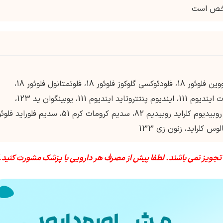
فلوربتابن فلوئور 18، فلوربتاپیر فلوئور 18، فلوسیکلووین فلوئور 18، فلودئوکسی گلوکوز فلوئور 18، فلوتمتانول فلوئور 18،
ایندیوم اکسی کینولین ایندیوم 111، ایندیوم پنتتات ایندیوم 111، ایندیوم پنتتروتاید ایندیوم 111، یوبینگوان ید 123،
آلبومین ید دار شده با ید 131، یوفلوپان ید 123، روبیدیوم کلراید روبیدیم 82، سدیم کرومات کرم 51، سدیم فلورا
 تجویز نمی باشند. لطفا پیش از مصرف هر دارویی با پزشک مشورت کنید.