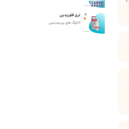
متوسط احتباس در کل بدن بعد از هفت روز 65 درصد است، در حالی که 26
تری فلوریدین
آنالوگ های پیریمیدینی