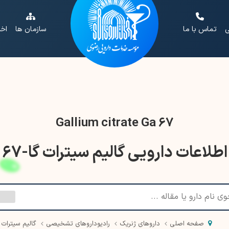
ی
تماس با ما
سازمان ها
اخب
Gallium citrate Ga 67
اطلاعات دارویی گالیم سیترات گا-67
صفحه اصلی
داروهای ژنریک
رادیوداروهای تشخیصی
گالیم سیترات گا