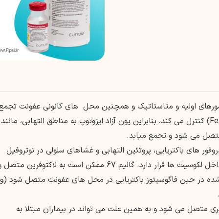
ومورهای اولیه و متاستاتیک و همچنین محل های کانونی عفونت تجمع
میابد. به طور کلی بدن + Ga3 را مانند آهن (Fe-III) کنترل می کند، بنابراین یون آزاد ایزوتوپ به مناطق التهابی، مانند
تصل می شود و تجمع میابد.
، سیدروفور های باکتریایی، پروتئین التهابی و غشاهای سلولی در نوتروفیل
های زنده و مرده متصل می شود. لاکتوفرین در داخل لکوسیت ها قرار دارد. گالیم 67 ممکن است به لاکتوفرین متصل 
د شده در حین فاگوسیتوز باکتریایی در محل های عفونت متصل شود (و 
ی متصل می شود و به همین علت می تواند در بیماران مبتلا به