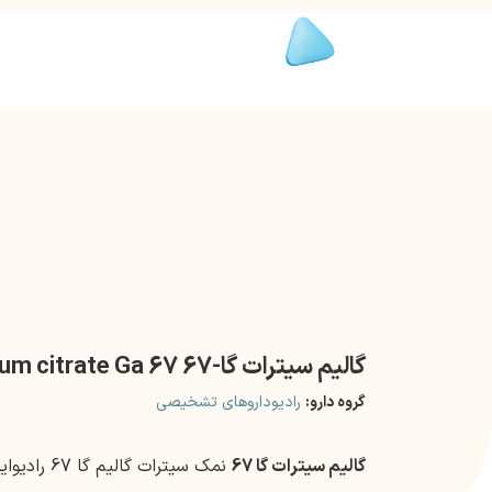
گالیم سیترات گا-67 Gallium citrate Ga 67
گروه دارو:
رادیوداروهای تشخیصی
گالیم سیترات گا 67
نمک سیترات گالیم گا 67 رادیوایزوتوپ است.