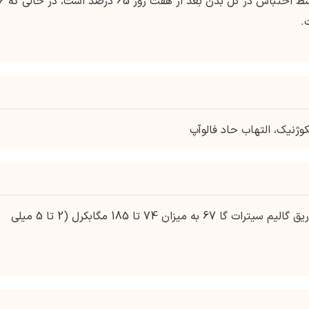
گالیم گا 67 از بدن نسبتا کند دفع می شود. 
ژنیک، التهاب حاد فالوآپ
(70 کیلوگرم) تزریق گالیم سیترات گا 67 به میزان 74 تا 185 مگابکرل (2 تا 5 میلی