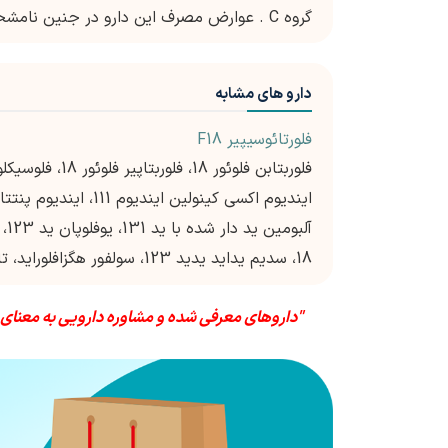
گروه C . عوارض مصرف این دارو در جنین نامشخص است
دارو های مشابه
فلورتائوسیپیر F18
18، سدیم یداید یدید 123، سولفور هگزافلوراید، تالوس کلراید، زنون زی 133
"داروهای معرفی شده و مشاوره دارویی به معنای