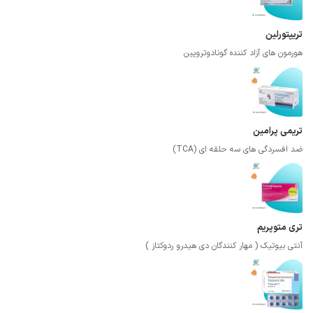
تریپتورلین
هورمون های آزاد کننده گونادوتروپین
تریمی پرامین
ضد افسردگی های سه حلقه ای (TCA)
تری متوپریم
آنتی بیوتیک ( مهار کنندگان دی هیدرو ردوکتاز )