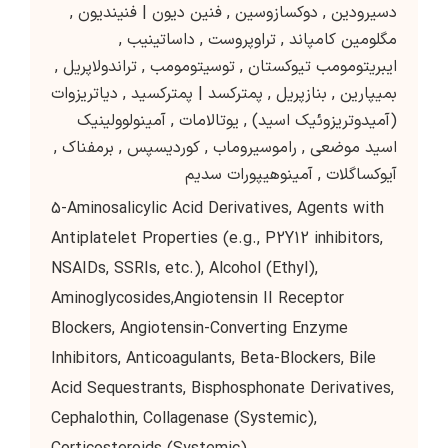
دسیرودین
,
دوکسازوسین
,
فنین دیون | فنیندیون
,
مگلومین کامپاند
,
تراوپروست
,
داساتینیب
,
ایبریتومومب تیوکستان
,
توسیتومومب
,
تراندولاپریل
,
بمیپارین
,
بنازپریل
,
پمترکسد | پمترکسید
,
دیاتریزوات
(آمیدوتریزوئیک اسید)
,
یوتالامات
,
آمینولوولینیک
اسید موضعی
,
راموسیروماب
,
کوردیسپس
,
برمفناک
,
آیوکساگلات
,
آمینوهیپورات سدیم
5-Aminosalicylic Acid Derivatives, Agents with
Antiplatelet Properties (e.g., P2Y12 inhibitors,
NSAIDs, SSRIs, etc.), Alcohol (Ethyl),
Aminoglycosides,Angiotensin II Receptor
Blockers, Angiotensin-Converting Enzyme
Inhibitors, Anticoagulants, Beta-Blockers, Bile
Acid Sequestrants, Bisphosphonate Derivatives,
Cephalothin, Collagenase (Systemic),