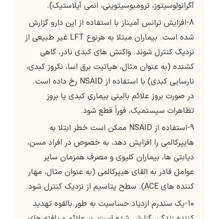
آگرانولوسیتوز، ترومبوسیتوپنی، انمی آپلاستیک).
8-افزایش ترانس آمیناز با استفاده از این دارو گزارش
شده است. بیماران مبتلا به هرنوع LFT غیر طبیعی از
نزدیک کنترل شوند. واکنش های کبدی نادر، گاهی
کشنده (به عنوان مثال، هپاتیت برق اسا، نکروز کبدی،
نارسایی کبدی) با استفاده از NSAID رخ داده است.
در صورت بروز علائم بالینی بیماری کبدی یا بروز
تظاهرات سیستمیک، فوراً قطع شود.
9-استفاده از NSAID ممکن است خطر ابتلا به
هایپرکالمی را افزایش دهد، به خصوص در افراد مسن،
دیابتی ها، بیماران کلیوی و مصرف همزمان سایر
عوامل قادر به القای هیپرکالمی (به عنوان مثال، مهار
کننده های ACE). سطح پتاسیم از نزدیک کنترل شود.
10-یک سندرم ازدیاد حساسیت به طور بالقوه تهدید
کننده زندگی، گزارش شده است. بر علائم و یافته های