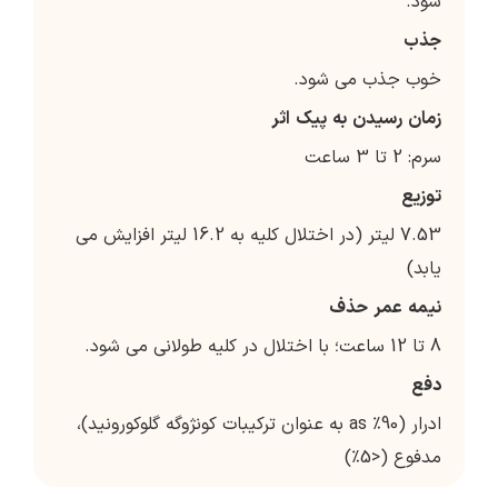
شود.
جذب
خوب جذب می شود.
زمان
رسیدن
به
پیک
اثر
سرم: 2 تا 3 ساعت
توزیع
7.53 لیتر (در اختلال کلیه به 16.2 لیتر افزایش می
یابد)
نیمه
عمر
حذف
8 تا 12 ساعت؛ با اختلال در کلیه طولانی می شود.
دفع
ادرار (90٪ as به عنوان ترکیبات کونژوگه گلوکورونید)،
مدفوع (<5٪)