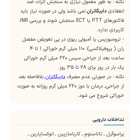
نکته : به طور معمول نیازی به سنجش اثرات ضد
انعقادی
دابیگاتران
نمی باشد ولی در صورت نیاز باید
فاکتورهای PTT یا ECT سنجش شوند و بررسی INR
کاربردی ندارد.
- ترومبوزیس یا آمبولی ریوی در پی تعویض مفصل
ران ( پروفیلاکسی): 110 میلی گرم خوراکی 1 تا 4
ساعت بعد از جراحی سپس 220 میلی گرم خوراکی
یک بار در روز برای 28 تا 35 روز.
نکته : در صورتی عدم مصرف
دابیگاتران
بلافاصله بعد
از جراحی, درمان با دوز 220 میلی گرم روزانه به صورت
خوراکی شروع می شود.
تداخلات دارویی
پراسوگرل
,
تاناستوم
,
کاربامازپین
,
انوکساپارین
,