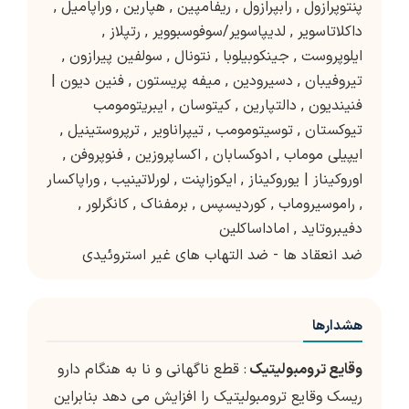
پنتوپرازول
,
رابپرازول
,
ریفامپین
,
هپارین
,
وراپامیل
,
داکلاتاسویر
,
لدیپاسویر/سوفوسبوویر
,
رتپلاز
,
ایلوپروست
,
جینکوبیلوبا
,
نتونال
,
سولفین پیرازون
,
تیروفیبان
,
دسیرودین
,
میفه پریستون
,
فنین دیون |
فنیندیون
,
دالتپارین
,
کیتوسان
,
ایبریتومومب
تیوکستان
,
توسیتومومب
,
تیپراناویر
,
ترپروستینیل
,
ایپیلی موماب
,
ادوکسابان
,
اکساپروزین
,
فنوپروفن
,
اوروکیناز | یوروکیناز
,
ایکوزاپنت
,
لورلاتینیب
,
وراپاکسار
,
راموسیروماب
,
کوردیسپس
,
برمفناک
,
کانگرلور
,
دفیبروتاید
,
اماداساکلین
ضد انعقاد ها - ضد التهاب های غیر استروئیدی
هشدارها
وقایع ترومبولیتیک
: قطع ناگهانی و نا به هنگام دارو
ریسک وقایع ترومبولیتیک را افزایش می دهد بنابراین