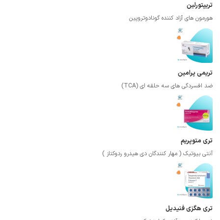
تریپتورلین
هورمون های آزاد کننده گونادوتروپین
تریمی پرامین
ضد افسردگی های سه حلقه ای (TCA)
تری متوپریم
آنتی بیوتیک ( مهار کنندگان دی هیدرو ردوکتاز )
تری هگزی فنیدیل