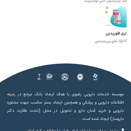
ضد پارکینسون آنتی کولینرژیک
تری فلوریدین
آنالوگ های پیریمیدینی
موسسه خدمات دارویی رضوی با هدف ایجاد بانک مرجع در زمینه
اطلاعات دارویی و پزشکی و همچنین ایجاد بستر مناسب جهت مشاوره
دارویی و خرید آسان دارو و تحویل در محل (تحت نظارت دکتر
داروساز) ایجاد شده است.
مشهد, میدان بیمارستان امام رضا , داروخانه مرکزی امام