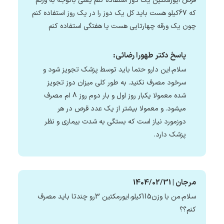
قرص ایورمکتین یک دوز استفاده کنم یعنی باتوجه به وزنم
که 67کیلو هست باید کل یک دوز را در یک روز استفاده کنم
چون یک ورقه چهارتایی هست یا هفتگی استفاده کنم
پاسخ دکتر طهورا رضائی:
سلام.این دارو حتما باید توسط پزشک تجویز شود و
سرخود مصرف نکنید. به طور کلی میزان دوز تجویز
شده معمولا یکبار روز اول و بار دوم روز 8 ام مصرف
میشود. و معمولا بیشتر از یک عدد قرص در هر
دوزمورد نیاز است که بستگی به شدت بیماری و نظر
پزشک دارد.
مرجان | 1404/02/31
سلام.من با وزن115کیلو.ایورمکتین 3رو چندتا باید مصرف
کنم؟؟