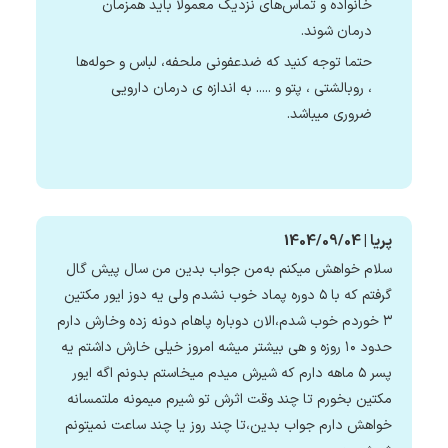
خانواده و تماس‌های نزدیک معمولاً باید همزمان
درمان شوند.
حتما توجه کنید که ضدعفونی ملحفه، لباس و حوله‌ها
، روبالشتی ، پتو و ..... به اندازه ی درمان دارویی
ضروری میباشد.
پریا | 1404/09/04
سلام خواهش میکنم به‌من جواب بدین من سال پیش گال
گرفتم که با ۵ دوره پماد خوب نشدم ولی یه دوز ایور مکتین
۳ خوردم خوب شدم،الان دوباره پاهام دونه زده وخارش دارم
حدود ۱۰ روزه و هی بیشتر میشه امروز خیلی خارش داشتم یه
پسر ۵ ماهه دارم که شیرش میدم میخاستم بدونم اگه ایور
مکتین بخورم تا چند وقت اثرش تو شیرم میمونه ملتمسانه
خواهش دارم جواب بدین،تا چند روز یا چند ساعت نمیتونم