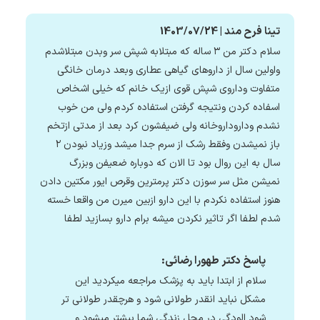
تینا فرح مند | 1403/07/24
سلام دکتر من ۳ ساله که مبتلابه شپش سر وبدن مبتلاشدم
واولین سال از داروهای گیاهی عطاری وبعد درمان خانگی
متفاوت وداروی شپش قوی ازیک خانم که خیلی اشخاص
اسفاده کردن ونتیجه گرفتن استفاده کردم ولی من خوب
نشدم وداروداروخانه ولی ضیفشون کرد بعد از مدتی ازتخم
باز نمیشدن وفقط رشک از سرم جدا میشد وزیاد نبودن ۲
سال به این روال بود تا الان که دوباره ضعیفن وبزرگ
نمیشن مثل سر سوزن دکتر پرمترین وقرص ایور مکتین دادن
هنوز استفاده نکردم با این دارو ازبین میرن من واقعا خسته
شدم لطفا اگر تاثیر نکردن میشه برام دارو بسازید لطفا
پاسخ دکتر طهورا رضائی:
سلام از ابتدا باید به پزشک مراجعه میکردید این
مشکل نباید انقدر طولانی شود و هرچقدر طولانی تر
شود الودگی در محل زندگی شما بیشتر میشود و