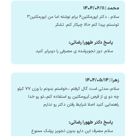
محمد | 1404/06/11
سلام ، دکتر ایورمکتین۶ برام نوشته اما من ایورمکتین۳
تونستم پیدا کنم حالا چیکار کنم. تشکر
پاسخ دکتر طهورا رضائی:
سلام. دوز تجویزشده ی مصرفی را دوبرابر کنید.
زهرا | 1404/05/14
سلام،،مدتی است گال کرفتم ،،خواستم بدونم با وزن ۷۷ کیلو
چه دو ی از قرص آیرومکتین رو استفاده کنم،،تو رو خدا
راهنمایی کنید اصلا شرایط رفتن دکتر رو ندارم
پاسخ دکتر طهورا رضائی:
سلام مصرف این دارو بدون تجویز پزشک ممنوع