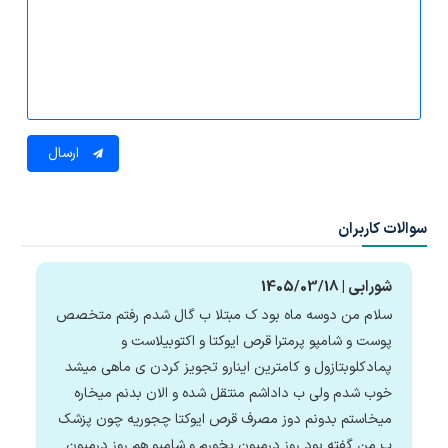
ارسال
سوالات کاربران
شورابی | 1405/03/18
سلام من دوسه ماه بود ک مبتلا ب گال شدم رفتم متخصص
پوست و شامپو پرمترا قرص ایوکتا و اکتوبیلاست و
پمادکلوبتازول و کامترین اینارو تجویز کردن ی ماهی میشد
خوب شدم ولی ب داداشم منتقل شده و الان بدنم میخاره
میخاستم بدونم دوز مصرف قرص ایوکتا چجوریه چون پزشک
ب من گفته بود روز درمیون بخورم و شامپو هم روز درمیون