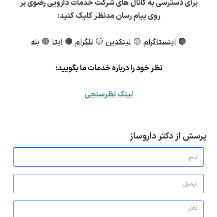
برای دسترسی به کانال های شرکت خدمات دارویی رضوی بر
روی پیام رسان مدنظر کلیک کنید:
🟣
اینستاگرام
🟡
لینکدین
🔵
تلگرام
🟠
ایتا
🟢
بله
ن
ظر خود را درباره خدمات ما بگویید:
لینک نظرسنجی
پرسش از دکتر داروساز