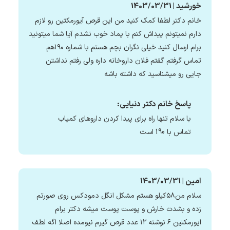
خورشید | 1403/03/31
خانم دکتر لطفا کمک کنید من این قرص آیورمکتین رو لازم
دارم نمیتونم پیداش کنم با پماد خوب نشدم آیا شما میتونید
برام ارسال کنید خیلی نگران بچم هستم با شماره ۱۹۰هم
تماس گرفتم گفتم فلان داروخانه داره ولی رفتم نداشتن
جایی رو میشناسید که داشته باشه
پاسخ خانم دکتر دنیایی:
با سلام تنها راه برای پیدا کردن داروهای کمیاب
تماس با 190 است
امین | 1403/03/31
سلام من۵۸کیلو هستم مشکل انگل دمودکس روی صورتم
زده و بشدت خارش و پوست پوست میشه دکتر برام
ایورمکتین ۶ نوشته ۱۲ عدد قرص گیرم نیومده اصلا اگه لطف