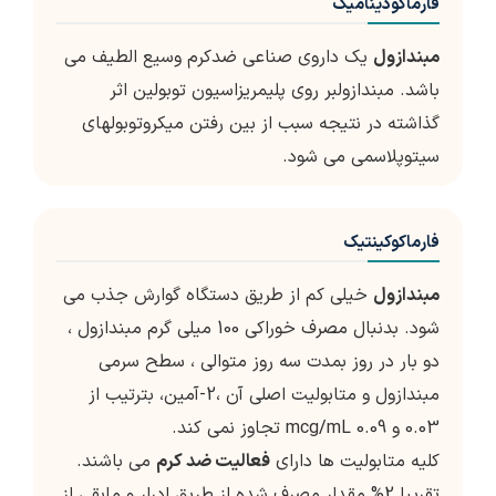
فارماکودینامیک
مبندازول
یک داروی صناعی ضدکرم وسیع الطیف می
باشد. مبندازولبر روی پلیمریزاسیون توبولین اثر
گذاشته در نتیجه سبب از بین رفتن میکروتوبولهای
سیتوپلاسمی می شود.
فارماکوکینتیک
مبندازول
خیلی کم از طریق دستگاه گوارش جذب می
شود. بدنبال مصرف خوراکی 100 میلی گرم مبندازول ،
دو بار در روز بمدت سه روز متوالی ، سطح سرمی
مبندازول و متابولیت اصلی آن ،2-آمین، بترتیب از
0.03 و 0.09 mcg/mL تجاوز نمی کند.
کلیه متابولیت ها دارای
فعالیت ضد کرم
می باشند.
تقریبا 2% مقدار مصرف شده از طریق ادرار و مابقی از