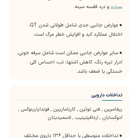
سردرد
و درد قفسه سینه.
●
عوارض جانبی جدی شامل طولانی شدن QT،
اختلال عملکرد کبد و افزایش خطر مرگ است.
●
سایر عوارض جانبی ممکن است شامل سرفه خونی،
ادرار تیره رنگ، کاهش اشتها، تب، احساس کلی
خستگی یا ضعف باشد.
تداخلات دارویی
ریفامپین
,
فنی توئین
,
کاربامازپین
,
فونداپارینوکس
,
ادوکسابان
,
اردافیتینیب
,
لاسمیدیتان
●
تداخلات متوسطی با حداقل 136 داروی مختلف