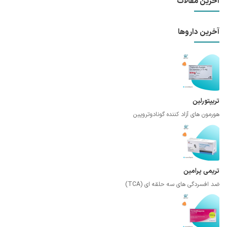
آخرین مقالات
آخرین داروها
تریپتورلین
هورمون های آزاد کننده گونادوتروپین
تریمی پرامین
ضد افسردگی های سه حلقه ای (TCA)