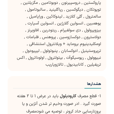
پاروکستین
,
دروسپیرنون
,
دوبوتامین
,
مگزیلتین
,
توپوتکان
,
دیگوکسین
,
رپاگلینید
,
سالبوتامول
,
سالمترول
,
گلی کلازید
,
لیدوکائین
,
وراپامیل
,
یوهمبین
,
انسولین گلارژین
,
انسولین آسپارت
,
بیزوپرولول
,
دی سولفیرام
,
ریتودرین
,
افاویرنز
,
دولاسترون
,
دوکسازوسین
,
پروهنس
,
فلبامات
,
اومکلیدینیوم بروماید + ویلانترول استنشاقی
,
ترپروستینیل
,
ادوکسابان
,
پنبوتولول
,
لیپیودول
,
نبیوولول
,
ریوسیگوآت
,
بیتولترول
,
اولوداترول
,
اکس
تریفیلین
,
کانابیدیول
,
تالازوپاریب
هشدارها
1- قطع مصرف
کارودیلول
باید در عرض 1 تا 2 هفته
صورت گیرد . ادر صورت وخیم تر شدن آنژین و یا
بروزنارسایی حاد کرونر ، توصیه می شودمصرف