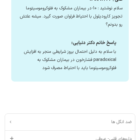
سلام نوشتید : 10-در بیماران مشکوک به فئوکروموسیتوما
تجویز کارودیلول با احتیاط فراوان صورت گیرد. میشه علتش
رو بدونم؟
پاسخ خانم دکتر دنیایی:
با سلام به دلیل احتمال بروز شرایطی منجر به افزایش
paradoxical فشارخون در بیماران مشکوک به
فئوکروموسیتوما باید با احتیاط مصرف شود
ضد انگل ها
داروهای قلبی- عروقی