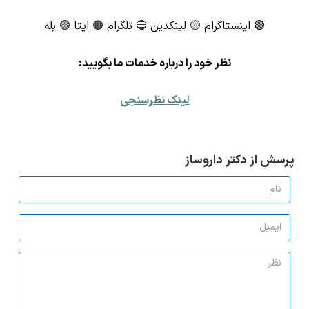
🟣
اینستاگرام
🟡
لینکدین
🔵
تلگرام
🟠
ایتا
🟢
بله
ن
ظر خود را درباره خدمات ما بگویید:
لینک نظرسنجی
پرسش از دکتر داروساز