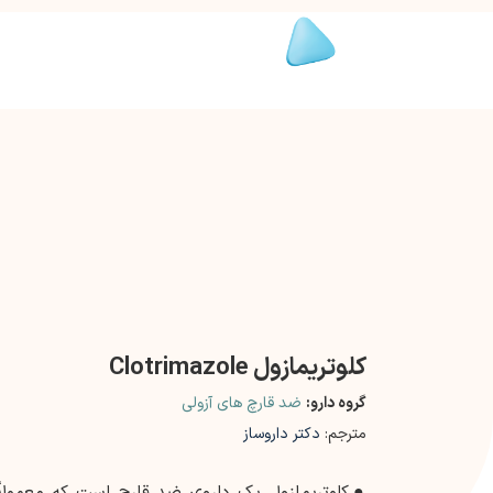
کلوتریمازول Clotrimazole
گروه دارو:
ضد قارچ های آزولی
مترجم:
دکتر داروساز
●
کلوتریمازول یک داروی ضد قارچ است که معمولاً