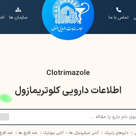
ی
تماس با ما
سازمان ها
اخب
Clotrimazole
اطلاعات دارویی کلوتریمازول
داروهای ژنریک
آنتی میکروبیال ها
آنتی بیوتیک
ضد قارچ ها
ضد قارچ