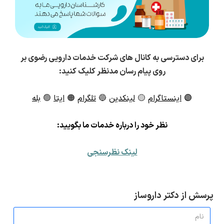
برای دسترسی به کانال های شرکت خدمات دارویی رضوی بر
روی پیام رسان مدنظر کلیک کنید:
🟣
اینستاگرام
🟡
لینکدین
🔵
تلگرام
🟠
ایتا
🟢
بله
ن
ظر خود را درباره خدمات ما بگویید:
لینک نظرسنجی
پرسش از دکتر داروساز