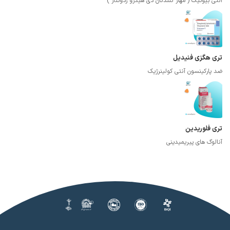
آنتی بیوتیک ( مهار کنندگان دی هیدرو ردوکتاز )
تری هگزی فنیدیل
ضد پارکینسون آنتی کولینرژیک
تری فلوریدین
آنالوگ های پیریمیدینی