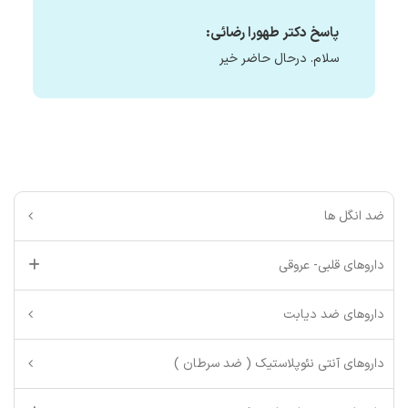
پاسخ دکتر طهورا رضائی:
سلام. درحال حاضر خیر
ضد انگل ها
داروهای قلبی- عروقی
داروهای ضد دیابت
داروهای آنتی نئوپلاستیک ( ضد سرطان )