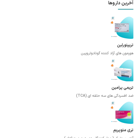
آخرین داروها
تریپتورلین
هورمون های آزاد کننده گونادوتروپین
تریمی پرامین
ضد افسردگی های سه حلقه ای (TCA)
تری متوپریم