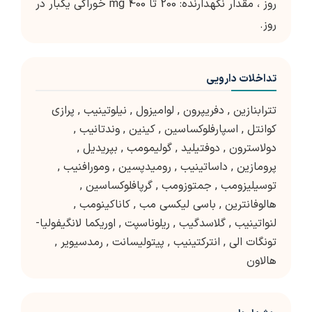
روز ، مقدار نگهدارنده: 200 تا 400 mg خوراکی یکبار در
روز.
تداخلات دارویی
تترابنازین
,
دفریپرون
,
لوامیزول
,
نیلوتینیب
,
پرازی
کوانتل
,
اسپارفلوکساسین
,
کینین
,
وندتانیب
,
دولاسترون
,
دوفتیلید
,
گولیمومب
,
بپریدیل
,
پرومازین
,
داساتینیب
,
رومیدپسین
,
ومورافنیب
,
توسیلیزومب
,
جمتوزومب
,
گرپافلوکساسین
,
هالوفانترین
,
باسی لیکسی مب
,
کاناکینومب
,
لنواتینیب
,
گلاسدگیب
,
ریلوناسپت
,
اوریکما لانگیفولیا-
تونگات الی
,
انترکتینیب
,
پیتولیسانت
,
رمدسیویر
,
هالاون