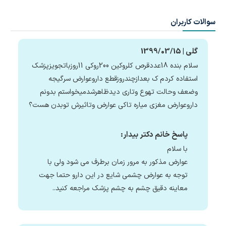
سوالات کاربران
گلی | 1399/03/15
سلام بنده 18عددقرص کلروکین 200روکی 11روزباتجویزپزشک
استفاده کردم ک بعدازچندروزقطع داروعوارض سرگیجه
وضعف وحالت تهوع وتاری دیدظاهرشدمیخواستم بدونم
داروعوارض مغزی میاره تاکی عوارض وتاثیرش توبدن هست؟
پاسخ خانم دکتر بیدار:
با سلام
عوارض مذکور به مرور زمان برطرف می شود ولی با
توجه به عوارض چشمی شایع در این دارو حتما جهت
معاینه دقیق چشم به چشم پزشک مراجعه کنید..