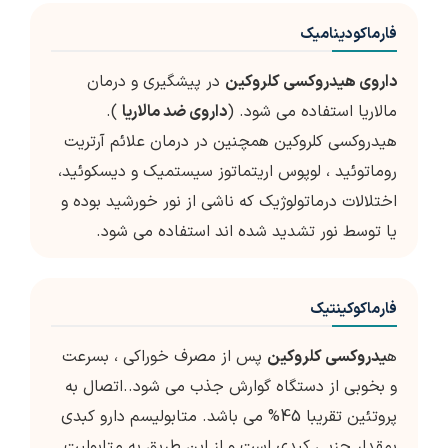
فارماکودینامیک
داروی هیدروکسی کلروکین
در پیشگیری و درمان
مالاریا استفاده می شود. (
داروی ضد مالاریا
).
هیدروکسی کلروکین همچنین در درمان علائم آرتریت
روماتوئید ، لوپوس اریتماتوز سیستمیک و دیسکوئید،
اختلالات درماتولوژیک که ناشی از نور خورشید بوده و
یا توسط نور تشدید شده اند استفاده می شود.
فارماکوکینتیک
ه
یدروکسی کلروکین
پس از مصرف خوراکی ، بسرعت
و بخوبی از دستگاه گوارش جذب می شود..اتصال به
پروتئین تقریبا 45% می باشد. متابولیسم دارو کبدی
بمقدار جزیی کبدی است و از این طریق به متابولیت