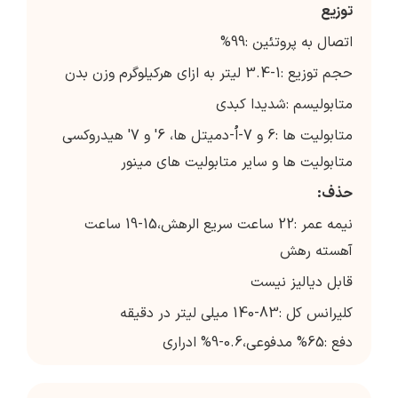
توزیع
اتصال به پروتئین :99%
حجم توزیع :1-3.4 لیتر به ازای هرکیلوگرم وزن بدن
متابولیسم :شدیدا کبدی
متابولیت ها :6 و 7-اُ-دمیتل ها، 6' و 7' هیدروکسی
متابولیت ها و سایر متابولیت های مینور
حذف:
نیمه عمر :22 ساعت سریع الرهش،15-19 ساعت
آهسته رهش
قابل دیالیز نیست
کلیرانس کل :83-140 میلی لیتر در دقیقه
دفع :65% مدفوعی،0.6-9% ادراری