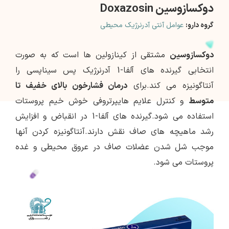
دوکسازوسین Doxazosin
گروه دارو:
عوامل آنتی آدرنرژیک محیطی
دوکسازوسین
مشتقی از کینازولین ها است که به صورت
انتخابی گیرنده های آلفا-1 آدرنرژیک پس سیناپسی را
آنتاگونیزه می کند.برای
درمان فشارخون بالای خفیف تا
متوسط
و کنترل علایم هایپرتروفی خوش خیم پروستات
استفاده می شود.گیرنده های آلفا-1 در انقباض و افزایش
رشد ماهیچه های صاف نقش دارند.آنتاگونیزه کردن آنها
موجب شل شدن عضلات صاف در عروق محیطی و غده
پروستات می شود.