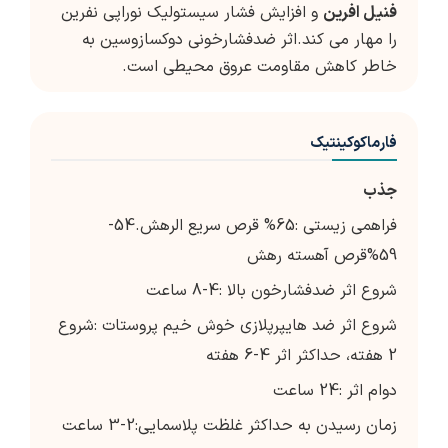
فنیل افرین
و افزایش فشار سیستولیک نوراپی نفرین
را مهار می کند.اثر ضدفشارخونی دوکسازوسین به
خاطر کاهش مقاومت عروق محیطی است.
فارماکوکینتیک
جذب
فراهمی زیستی :65% قرص سریع الرهش.54-
59%قرص آهسته رهش
شروع اثر ضدفشارخون بالا :4-8 ساعت
شروع اثر ضد هایپرپلازی خوش خیم پروستات :شروع
2 هفته، حداکثر اثر 4-6 هفته
دوام اثر :24 ساعت
زمان رسیدن به حداکثر غلظت پلاسمایی:2-3 ساعت