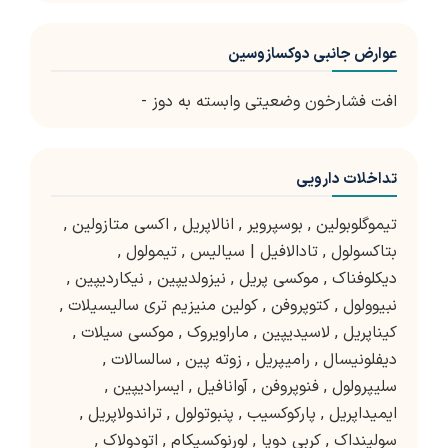
عوارض جانبی دوکسازوسین
افت فشارخون وضعیتی وابسته به دوز -
تداخلات دارویی
تیموگلوبولین
,
بوسپرویر
,
انالاپریل
,
اکسی متازولین
,
بتاکسولول
,
تادالافیل | سیالیس
,
تیمولول
,
دیکلوفناک
,
موکسی پریل
,
نیزولدیپین
,
نیکاردیپین
,
نبیوولول
,
کتوپروفن
,
کولین منیزیم تری سالیسیلات
,
کیناپریل
,
لاسیدیپین
,
ماراویروک
,
موکسی سیلات
,
دیفلونیسال
,
رامیپریل
,
زوته پین
,
سالسالات
,
سلیپرولول
,
فنوپروفن
,
آوانافیل
,
ایسرادیپین
,
ایمیداپریل
,
پارکوکسیب
,
پنبوتولول
,
تراندولاپریل
,
سولینداک
,
کربی دوپا
,
لورنوکسیکام
,
اتودولاک
,