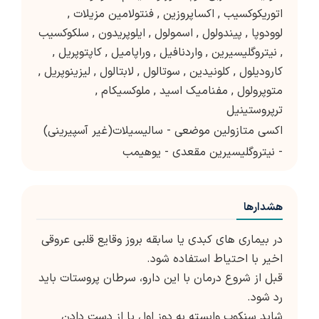
اتوریکوکسیب
,
اکساپروزین
,
فنتولامین مزیلات
,
لوودوپا
,
پیندولول
,
اسمولول
,
ایلوپریدون
,
سلکوکسیب
,
نیتروگلیسیرین
,
واردنافیل
,
وراپامیل
,
کاپتوپریل
,
کارودیلول
,
کلونیدین
,
سوتالول
,
لابتالول
,
لیزینوپریل
,
متوپرولول
,
مفنامیک اسید
,
ملوکسیکام
,
ترپروستینیل
اکسی متازولین موضعی - سالیسیلات(غیر آسپیرینی)
- نیتروگلیسیرین مقعدی - یوهیمب
هشدارها
در بیماری های کبدی یا سابقه بروز وقایع قلبی عروقی
اخیر با احتیاط استفاده شود.
قبل از شروع درمان با این دارو، سرطان پروستات باید
رد شود.
شاید سنکوپ وابسته به دوز اول یا از دست دادن