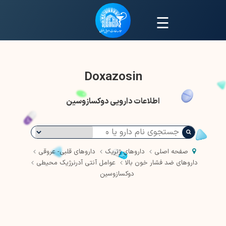
☰
Doxazosin
اطلاعات دارویی دوکسازوسین
صفحه اصلی
داروهای ژنریک
داروهای قلبی- عروقی
داروهای ضد فشار خون بالا
عوامل آنتی آدرنرژیک محیطی
دوکسازوسین