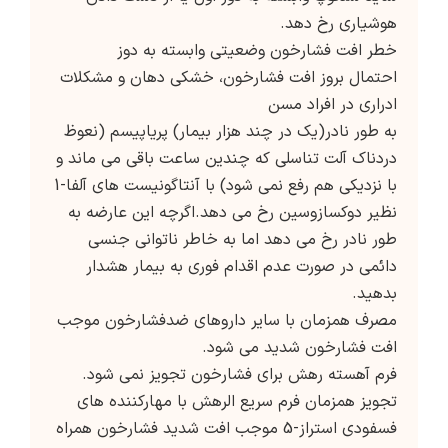
هوشیاری رخ دهد.
خطر افت فشارخون وضعیتی وابسته به دوز
احتمال بروز افت فشارخون، خشکی دهان و مشکلات
ادراری در افراد مسن
به طور نادر(یک در چند هزار بیمار) پریاپیسم (نعوظ
دردناک آلت تناسلی که چندین ساعت باقی می ماند و
با نزدیکی هم رفع نمی شود) با آنتاگونیست های آلفا-1
نظیر دوکسازوسین رخ می دهد.اگرچه این عارضه به
طور نادر رخ می دهد اما به خاطر ناتوانی جنسی
دائمی در صورت عدم اقدام فوری به بیمار هشدار
بدهید.
مصرف همزمان با سایر داروهای ضدفشارخون موجب
افت فشارخون شدید می شود.
فرم آهسته رهش برای فشارخون تجویز نمی شود.
تجویز همزمان فرم سریع الرهش با مهارکننده های
فسفودی استراز-5 موجب افت شدید فشارخون همراه