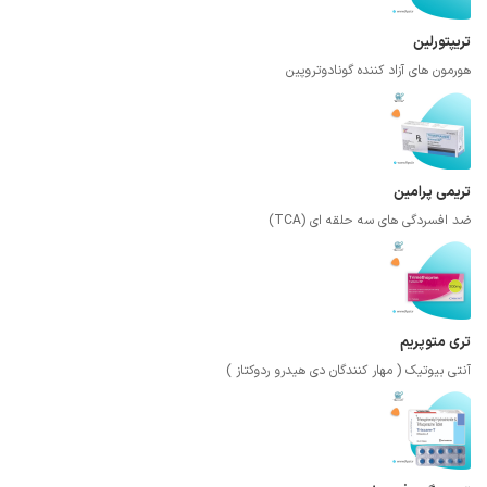
تریپتورلین
هورمون های آزاد کننده گونادوتروپین
تریمی پرامین
ضد افسردگی های سه حلقه ای (TCA)
تری متوپریم
آنتی بیوتیک ( مهار کنندگان دی هیدرو ردوکتاز )