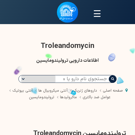
☰
Troleandomycin
اطلاعات دارویی ترولیندومایسین
صفحه اصلی
داروهای ژنریک
آنتی میکروبیال ها
آنتی بیوتیک
عوامل ضد باکتری
ماکرولیدها
ترولیندومایسین
ترولیندومایسین Troleandomycin