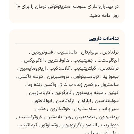
در بیماران دارای عفونت استرپتوکوکی درمان را برای 10
روز ادامه دهید.
تداخلات دارویی
ترفنادین
,
تولواپتان
,
داساتینیب
,
فسوترودین
,
الیگلوستات
,
جفیتینیب
,
هالوفانترین
,
الاگولیکس
,
ترابکتدین
,
گیلتریتینیب
,
گلاسدگیب
,
اریترومایسین
,
پیموزاید
,
تریامسینولون
,
دروسپیرنون
,
دوسه تاکسل
,
سالمترول
,
واکسن زنده ب ث ژ
,
واکسن زنده وبا
,
کینین
,
میفه پریستون
,
کابرگولین
,
کاربامازپین
,
سولیفناسین
,
اپلرنون
,
ارگوتامین
,
ایواکافتور
,
سیزاپراید
,
سیلوستازول
,
فلوتیکازون
,
متیل
پردنیزولون
,
نیمودیپین
,
وین بلاستین
,
لاروترکتینیب
,
دوولیزیب
,
الباسویر/گرازوپرویر
,
وکسلوتور
,
کپماتینیب
,
بک آمپی سیلین