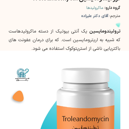
گروه دارو:
ماکرولیدها
مترجم:
آقای دکتر علیزاده
ترولیندومایسین
یک آنتی بیوتیک از دسته ماکرولیدهاست
که شبیه به اریترومایسین است. که برای درمان عفونت های
باکتریایی ناشی از استرپتوکوک استفاده می شود.