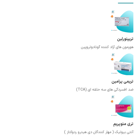
تریپتورلین
هورمون های آزاد کننده گونادوتروپین
تریمی پرامین
ضد افسردگی های سه حلقه ای (TCA)
تری متوپریم
آنتی بیوتیک ( مهار کنندگان دی هیدرو ردوکتاز )