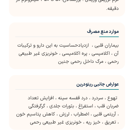
دقیقه.
موارد منع مصرف
بیماران قلبی ،
ازدیادحساسیت به این دارو و ترکیبات
آن ،
اکلامپسی ،
پره اکلامپسی ،
خونریزی غیر طبیعی
رحمی ،
مرگ داخل رحمی جنین
عوارض جانبی ریتودرین
تهوع ،
سردرد ،
درد قفسه سینه ،
افزایش تعداد
ضربان قلب ،
استفراغ ،
بثورات جلدی ،
گرگرفتگی
،
آریتمی قلبی ،
اضطراب ،
لرزش ،
کاهش پتاسیم خون
،
تعریق ،
خیز ریه ،
خونریزی غیر طبیعی رحمی