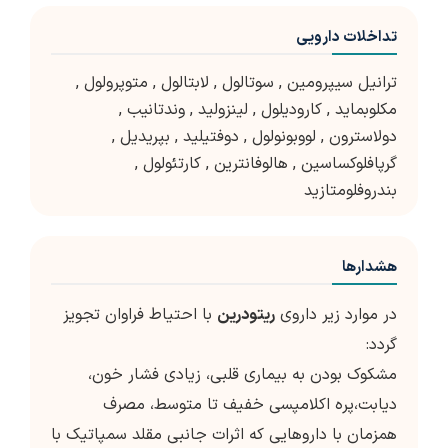
تداخلات دارویی
ترانیل سیپرومین
,
سوتالول
,
لابتالول
,
متوپرولول
,
مکلوبماید
,
کارودیلول
,
لینزولید
,
وندتانیب
,
دولاسترون
,
لووبونولول
,
دوفتیلید
,
بپریدیل
,
گرپافلوکساسین
,
هالوفانترین
,
کارتئولول
,
بندروفلومتازید
هشدارها
در موارد زیر داروی
ریتودرین
با احتیاط فراوان تجویز
گردد:
مشکوک بودن به بیماری قلبی، زیادی فشار خون،
دیابت،پره اکلامپسی خفیف تا متوسط، مصرف
همزمان با داروهایی که اثرات جانبی مقلد سمپاتیک با