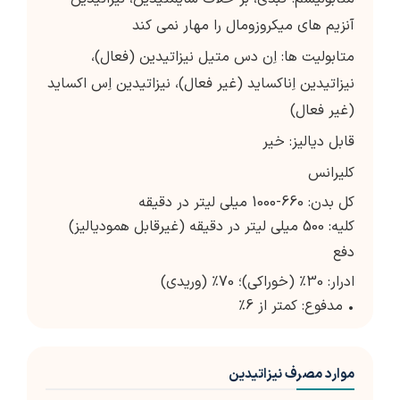
آنزیم های میکروزومال را مهار نمی کند
متابولیت ها: اِن دس متیل نیزاتیدین (فعال)،
نیزاتیدین اِناکساید (غیر فعال)، نیزاتیدین اِس اکساید
(غیر فعال)
قابل دیالیز: خیر
کلیرانس
کل بدن: 660-1000 میلی لیتر در دقیقه
کلیه: 500 میلی لیتر در دقیقه (غیرقابل همودیالیز)
دفع
ادرار: 30٪ (خوراکی)؛ 70٪ (وریدی)
• مدفوع: کمتر از 6٪
موارد مصرف نیزاتیدین