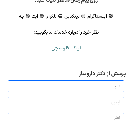
روی پیام رسان مدنظر کلیک کنید:
🟣
اینستاگرام
🟡
لینکدین
🔵
تلگرام
🟠
ایتا
🟢
بله
ن
ظر خود را درباره خدمات ما بگویید:
لینک نظرسنجی
پرسش از دکتر داروساز