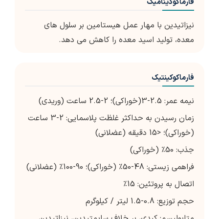
فارماکودینامیک
نیزاتیدین با مهار عمل هیستامین بر سلول های
معده، تولید اسید معده را کاهش می دهد.
فارماکوکینتیک
نیمه عمر: 2.5-3(خوراکی)؛ 2-2.5 ساعت (وریدی)
زمان رسیدن به حداکثر غلظت پلاسمایی: 2-3 ساعت
(خوراکی)؛ <15 دقیقه (عضلانی)
جذب: 50٪ (خوراکی)
فراهمی زیستی: 48-50٪ (خوراکی)؛ 90-100٪ (عضلانی)
اتصال به پروتئین: 15٪
حجم توزیع: 0.8-1.5 لیتر / کیلوگرم
متابولیسم: کبدی، بر خلاف سایمتیدین، نیزاتیدین