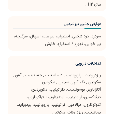
های H2 .
عوارض جانبی نیزاتیدین
سردرد، درد شکمی، اضطراب، یبوست، اسهال، سرگیجه،
بی خوابی، تهوع / استفراغ، خارش
تداخلات دارویی
ریزدرونیت
,
پازوپانیب
,
داساتینیب
,
جفیتینیب
,
آهن
,
سکرتین
,
بک آمپی سیلین
,
نیکوتین
آتازاناویر، بوسوتینیب، دازاتینیب، دلاویردین،
دیگوکسین، ارلوتینیب، ایندیناویر، ایتراکونازول،
کتوکونازول، مزالامین، نراتینیب، پازوپانیب، پیموزاید،
پوناتینیب، ریزدرونات، سکرتین