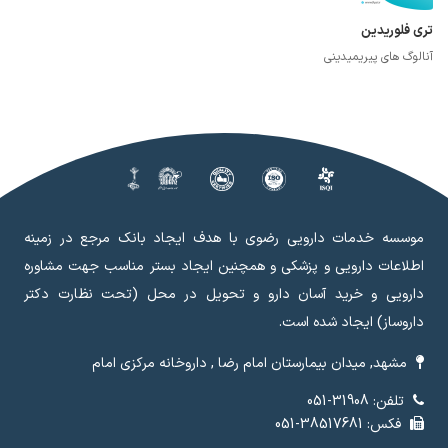
تری فلوریدین
آنالوگ های پیریمیدینی
موسسه خدمات دارویی رضوی با هدف ایجاد بانک مرجع در زمینه
اطلاعات دارویی و پزشکی و همچنین ایجاد بستر مناسب جهت مشاوره
دارویی و خرید آسان دارو و تحویل در محل (تحت نظارت دکتر
داروساز) ایجاد شده است.
مشهد, میدان بیمارستان امام رضا , داروخانه مرکزی امام
تلفن: 31908-051
فکس: 38517681-051