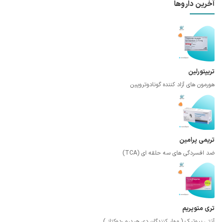
آخرین داروها
تریپتورلین
هورمون های آزاد کننده گونادوتروپین
تریمی پرامین
ضد افسردگی های سه حلقه ای (TCA)
تری متوپریم
آنتی بیوتیک ( مهار کنندگان دی هیدرو ردوکتاز )