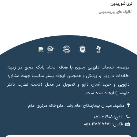
تری فلوریدین
آنالوگ های پیریمیدینی
موسسه خدمات دارویی رضوی با هدف ایجاد بانک مرجع در زمینه
اطلاعات دارویی و پزشکی و همچنین ایجاد بستر مناسب جهت مشاوره
دارویی و خرید آسان دارو و تحویل در محل (تحت نظارت دکتر
داروساز) ایجاد شده است.
مشهد, میدان بیمارستان امام رضا , داروخانه مرکزی امام
تلفن: 31908-051
فکس: 38517681-051