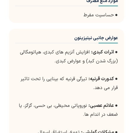
موارد منع مصرف
●
حساسیت مفرط
عوارض جانبی نیتیزینون
●
اثرات کبدی:
افزایش آنزیم های کبدی، هپاتومگالی
(بزرگ شدن کبد) و عوارض کبدی.
●
کدورت قرنیه:
تیرگی قرنیه که بینایی را تحت تاثیر
قرار می دهد.
●
علائم عصبی:
نوروپاتی محیطی، بی حسی، گزگز، یا
ضعف در اندام ها.
●
مشکلات گوارشی:
تهوع، استفراغ، اسهال.