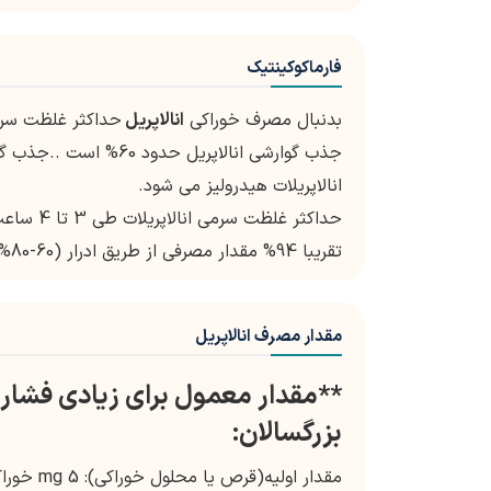
فارماکوکینتیک
بدنبال مصرف خوراکی
انالاپریل
حداکثر غلظت سرم
جذب گوارشی انالاپریل حدود 60% است ..جذب گوارشی
انالاپریلات هیدرولیز می شود.
حداکثر غلظت سرمی انالاپریلات طی 3 تا 4 ساعت بدست می آید.دفع دارو عمدتا کلیوی می باشد.
تقریبا 94% مقدار مصرفی از طریق ادرار (60-80%)و مدفوع به صورت انالاپریلات و انالاپریل دفع می گردد.
مقدار مصرف انالاپریل
**مقدار معمول برای زیادی فشار 
بزرگسالان:
مقدار اولیه(قرص یا محلول خوراکی): 5 mg خوراکی یکبار در روز