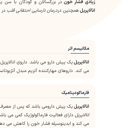
زیادی فشار خون
در بزرگسالان و کودکان با سن یک
انالاپریل
همچنین در
درمان نارسایی احتقانی قلب
در 
مکانیسم اثر
انالاپریل
یک پیش دارو می باشد. داروی انالاپریل پ
می کند. داروهای مهارکننده آنزیم مبدل آنژیوتانسین،تبدیل آنژیوتانسین I ب
فارماکودینامیک
انالاپریل
یک پیش دارومی باشد که پس از مصرف خو
انالاپریل
می کند و ابدینوسیله فشار خون را کاهش می ده