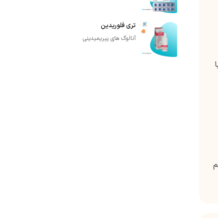
تری فلوریدین
آنالوگ های پیریمیدینی
ن با
یم