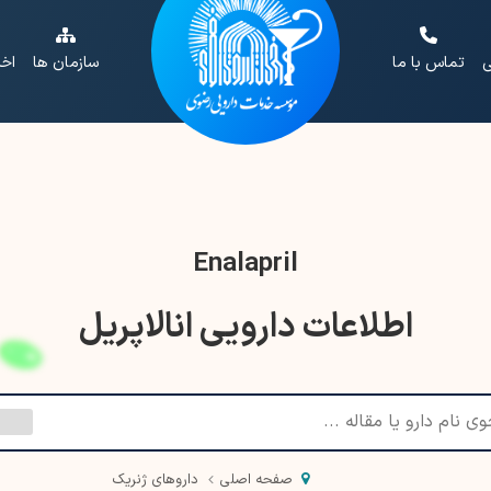
ی
تماس با ما
سازمان ها
اخب
Enalapril
اطلاعات دارویی انالاپریل
صفحه اصلی
داروهای ژنریک