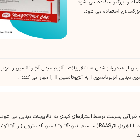
ماه و بزرگتراستفاده می شود.
بزرگسالان استفاده می شود.
س از هیدرولیز شدن به انالاپریلات ، آنزیم مبدل آنژیوتانسین را مهار
ه آنژیوتانسین II را مهار می کنند .
راکی بسرعت توسط استرازهای کبدی به انالاپریلات تبدیل می شود.
دارای فعالیت فارماکولوژیک کمی می باشد. انالاپریل اثرRAAS(سیستم رنین-آنژیوتانسین آلدسترون ) را آ«تاگو
د.