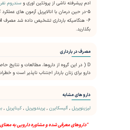
ادم پیشرفته ناشی از پروتئین اوری و
سندروم نفر
5-در حین درمان با انالاپریل آزمون های عملکرد کبد باید بصورت دوره ای انجام پذیرد.
6- هنگامیکه بارداری تشخیص داده شد مصرف
ان
بگذارید.
مصرف در بارداری
D ( در این گروه از داروها، مطالعات و نتایج ح
دارو برای زنان باردار اجتناب ناپذیر است و خطرا
دارو های مشابه
لیزینوپریل
,
آلیسکایرن
,
پریندوپریل
,
کیناپریل
,
بن
"داروهای معرفی شده و مشاوره دارویی به معنای