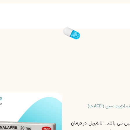
یوتانسین (ACEI ها)
ین می باشد. انالاپریل در
درمان