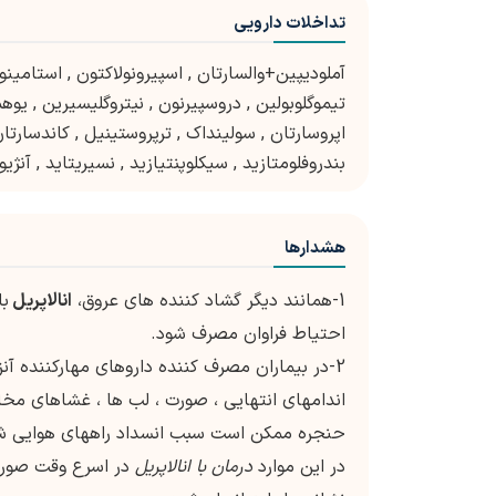
تداخلات دارویی
آملودیپین+والسارتان
,
اسپیرونولاکتون
,
استامینو
تیموگلوبولین
,
دروسپیرنون
,
نیتروگلیسیرین
,
یوهم
اپروسارتان
,
سولینداک
,
ترپروستینیل
,
کاندسارتا
بندروفلومتازید
,
سیکلوپنتیازید
,
نسیریتاید
,
آنژیو
هشدارها
1-همانند دیگر گشاد کننده های عروق،
انالاپریل
با
احتیاط فراوان مصرف شود.
2-در بیماران مصرف کننده داروهای مهارکننده آنزی
اندامهای انتهایی ، صورت ، لب ها ، غشاهای مخاط
حنجره ممکن است سبب انسداد راههای هوایی ش
در این موارد
درمان با انالاپریل
در اسرع وقت صورت