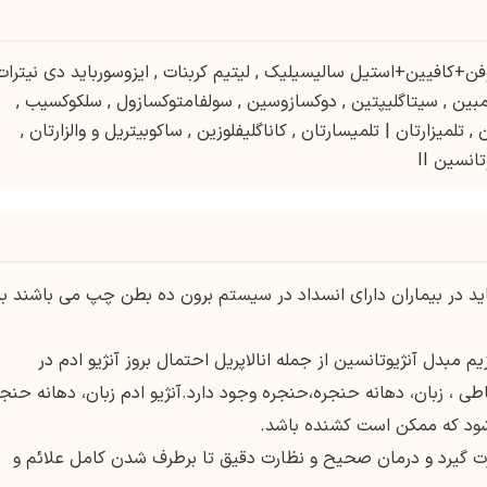
فن+کافیین+استیل سالیسیلیک
,
لیتیم کربنات
,
ایزوسورباید دی نیترات
بین
,
سیتاگلیپتین
,
دوکسازوسین
,
سولفامتوکسازول
,
سلکوکسیب
,
ن
,
تلمیزارتان | تلمیسارتان
,
کاناگلیفلوزین
,
ساکوبیتریل و والزارتان
,
تانسین II
ید در بیماران دارای انسداد در سیستم برون ده بطن چپ می باشند با
م مبدل آنژیوتانسین از جمله انالاپریل احتمال بروز آنژیو ادم در
ی ، زبان، دهانه حنجره،حنجره وجود دارد.آنژیو ادم زبان، دهانه حنجر
ود که ممکن است کشنده باشد.
 گیرد و درمان صحیح و نظارت دقیق تا برطرف شدن کامل علائم و