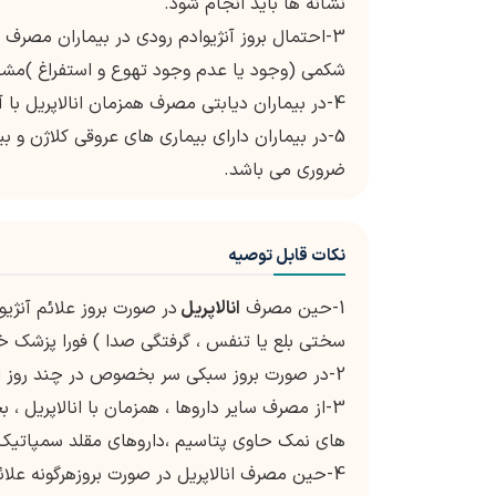
نشانه ها باید انجام شود.
3-احتمال بروز آنژیوادم رودی در بیماران مصرف 
شکمی (وجود یا عدم وجود تهوع و استفراغ )م
4-در بیماران دیابتی مصرف همزمان انالاپریل با آلسکیرن ممنوعیت دارد.
5-در بیماران دارای بیماری های عروقی کلاژن و بیماری کلیوی حین درمان با
ضروری می باشد.
نکات قابل توصیه
1-حین مصرف
انالاپریل
در صورت بروز علائم آنژی
سختی بلع یا تنفس ، گرفتگی صدا ) فورا پزشک خود
2-در صورت بروز سبکی سر بخصوص در چند روز اول شروع درمان با انالاپریل
3-از مصرف سایر داروها ، همزمان با انالاپریل
های نمک حاوی پتاسیم ،داروهای مقلد سمپاتیک ،
4-حین مصرف انالاپریل در صورت بروزهرگونه علا