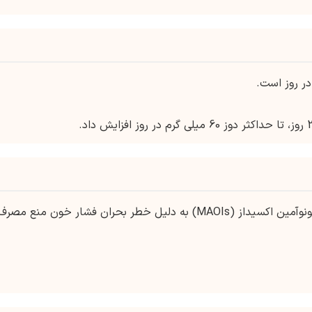
در صورت استفاده همزمان با مهارکننده های مونوآمین اکسیداز (MAOIs) به دلیل خطر بحران فشار خون منع مصر