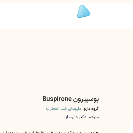
بوسپیرون Buspirone
گروه دارو:
داروهای ضد اضطراب
مترجم:
دکتر داروساز
●
بوسپیرون یک داروی ضد اضطراب غیر بنزودیازپی