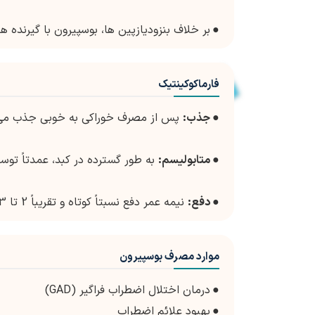
●
بر خلاف بنزودیازپین ها، بوسپیرون با گیرنده های GABA تعامل ند
فارماکوکینتیک
●
جذب:
پس از مصرف خوراکی به خوبی جذب می شود و حداک
●
متابولیسم:
به طور گسترده در کبد، عمدتاً توسط آنزیم سیتوکروم A4
●
دفع:
نیمه عمر دفع نسبتاً کوتاه و تقریباً 2 تا 3 ساعت است. متابولیت ها از طریق ادرار دفع می شوند.
موارد مصرف بوسپیرون
●
درمان اختلال اضطراب فراگیر (GAD)
●
بهبود علائم اضطراب