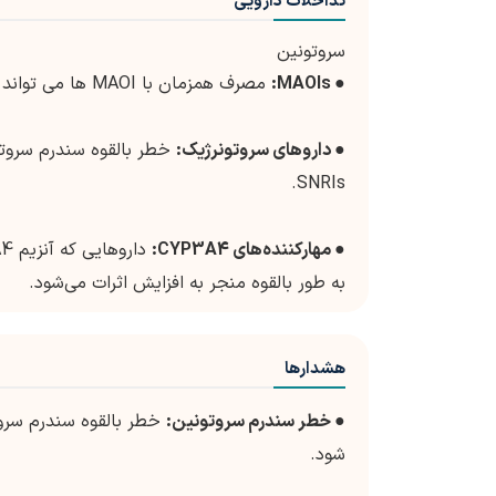
تداخلات دارویی
سروتونین
●
MAOIs:
مصرف همزمان با MAOI ها می تواند منجر به بحران فشار خون شود.
●
داروهای سروتونرژیک:
SNRIs.
●
مهارکننده‌های CYP3A4:
به طور بالقوه منجر به افزایش اثرات می‌شود.
هشدارها
●
خطر سندرم سروتونین:
خطر بالقوه سندرم سروتو
شود.