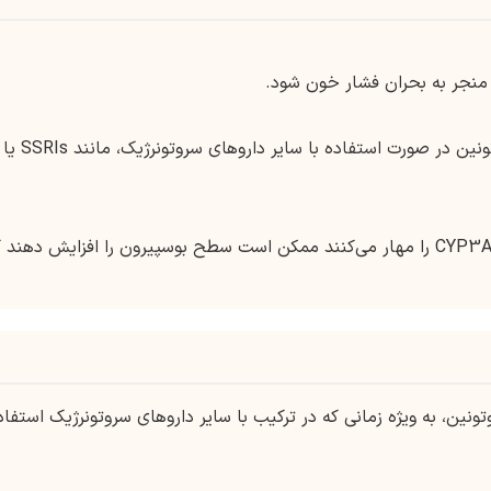
خطر بالقوه سندرم سروتونین در صورت استفاده با سایر داروهای سروتونرژیک، مانند SSRIs یا
داروهایی که آنزیم CYP3A4 را مهار می‌کنند ممکن است سطح بوسپیرون را افزایش دهند 
نین، به ویژه زمانی که در ترکیب با سایر داروهای سروتونرژیک استفاد