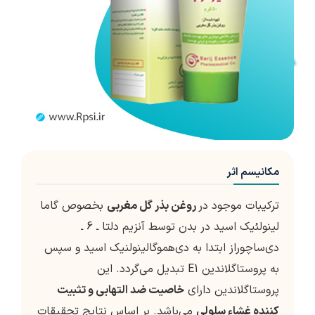
مکانیسم اثر
ترکیبات موجود در
روغن بذر گل مغربی
بخصوص گاما
لینولئیک اسید در بدن توسط آنزیم دلتا ـ 6 ـ
دی‌ساچوراز ابتدا به دی‌هموگالینولنیک اسید و سپس
به پروستاگلاندین E1 تبدیل می‌گردد. این
پروستاگلاندین دارای
خاصیت ضد التهابی و تثبیت
کننده غشاء سلولی
می‌باشد. بر اساس نتایج تحقیقات