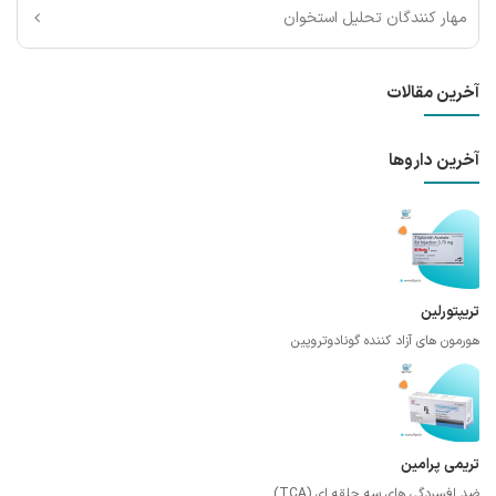
مهار کنندگان تحلیل استخوان
آخرین مقالات
آخرین داروها
تریپتورلین
هورمون های آزاد کننده گونادوتروپین
تریمی پرامین
ضد افسردگی های سه حلقه ای (TCA)