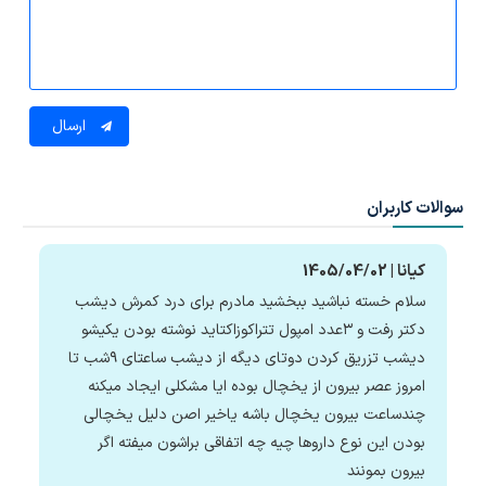
ارسال
سوالات کاربران
کیانا | 1405/04/02
سلام خسته نباشید ببخشید مادرم برای درد کمرش دیشب
دکتر رفت و ۳عدد امپول تتراکوزاکتاید نوشته بودن یکیشو
دیشب تزریق کردن دوتای دیگه از دیشب ساعتای ۹شب تا
امروز عصر بیرون از یخچال بوده ایا مشکلی ایجاد میکنه
چندساعت بیرون یخچال باشه یاخیر اصن دلیل یخچالی
بودن این نوع داروها چیه چه اتفاقی براشون میفته اگر
بیرون بمونند