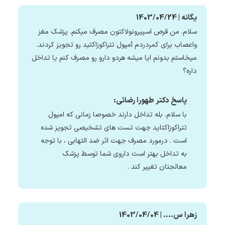
یگانه | 1403/04/24
سلام. من قرص اسپیرونولاکتون مصرف میکنم. پزشک مغز
واعصاب برای کمردردم آمپول تتراکوزاکتید رو تجویز کردند.
میخاستم بدونم ایا میشه هردو دارو رو مصرف کنم یا تداخل
داره؟
پاسخ دکتر طهورا رضائی:
با سلام. بله تداخل دارند خصوصا زمانی که امپول
تتراکوزاکتاید جهت تست های تشخیصی تجویز شده
است . درمورد مصرف جهت اثر ضد التهابی ، با توجه
به تداخل بهتر است داروی شما توسط پزشک
معالجتان تغییر کند .
زهرا س.... | 1403/04/04