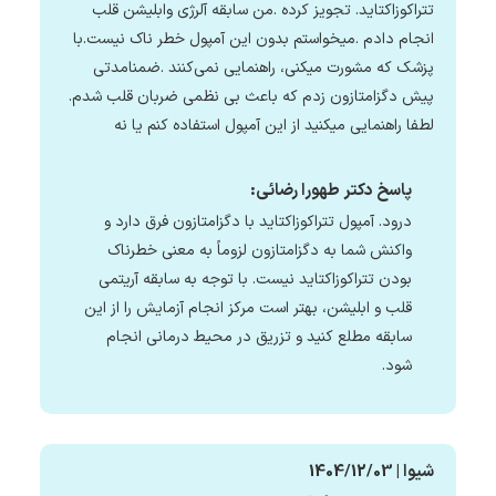
تتراکوزاکتاید. تجویز کرده .من سابقه آلرژی وابلیشن قلب
انجام دادم .میخواستم بدون این آمپول خطر ناک نیست.با
پزشک که مشورت میکنی، راهنمایی نمی‌کنند .ضمنامدتی
پیش دگزامتازون زدم که باعث بی نظمی ضربان قلب شدم.
لطفا راهنمایی میکنید از این آمپول استفاده کنم یا نه
پاسخ دکتر طهورا رضائی:
درود. آمپول تتراکوزاکتاید با دگزامتازون فرق دارد و
واکنش شما به دگزامتازون لزوماً به معنی خطرناک
بودن تتراکوزاکتاید نیست. با توجه به سابقه آریتمی
قلب و ابلیشن، بهتر است مرکز انجام آزمایش را از این
سابقه مطلع کنید و تزریق در محیط درمانی انجام
شود.
شیوا | 1404/12/03