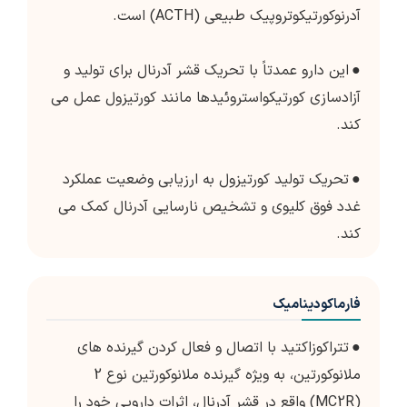
آدرنوکورتیکوتروپیک طبیعی (ACTH) است.
●
این دارو عمدتاً با تحریک قشر آدرنال برای تولید و
آزادسازی کورتیکواستروئیدها مانند کورتیزول عمل می
کند.
●
تحریک تولید کورتیزول به ارزیابی وضعیت عملکرد
غدد فوق کلیوی و تشخیص نارسایی آدرنال کمک می
کند.
فارماکودینامیک
●
تتراکوزاکتید با اتصال و فعال کردن گیرنده های
ملانوکورتین، به ویژه گیرنده ملانوکورتین نوع 2
(MC2R) واقع در قشر آدرنال، اثرات دارویی خود را