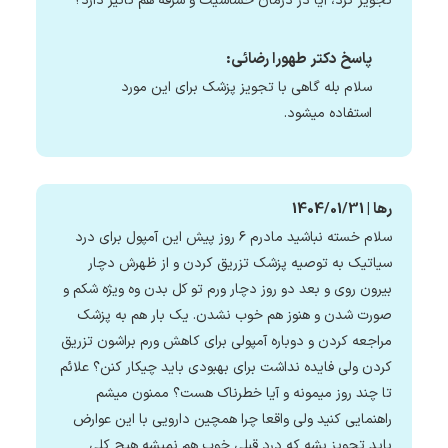
تجویز کرد، آیا در درمان حساسیت و سرفه هم تاثیر دارد؟
پاسخ دکتر طهورا رضائی:
سلام بله گاهی با تجویز پزشک برای این مورد
استفاده میشود.
رها | 1404/01/31
سلام خسته نباشید مادرم ۶ روز پیش این آمپول برای درد
سیاتیک به توصیه پزشک تزریق کردن و از ظهرش دچار
بیرون روی و بعد دو روز دچار ورم تو کل بدن وه ویژه شکم و
صورت شدن و هنوز هم خوب نشدن. یک بار هم به پزشک
مراجعه کردن و دوباره آمپولی برای کاهش ورم براشون تزریق
کردن ولی فایده نداشت برای بهبودی باید چیکار کنن؟ علائم
تا چند روز میمونه و آیا خطرناک هست؟ ممنون میشم
راهنمایی کنید ولی واقعا چرا همچین دارویی با این عوارض
باید تحویز بشه که درد قبلی خوب هم نمیشه هیچ کلی