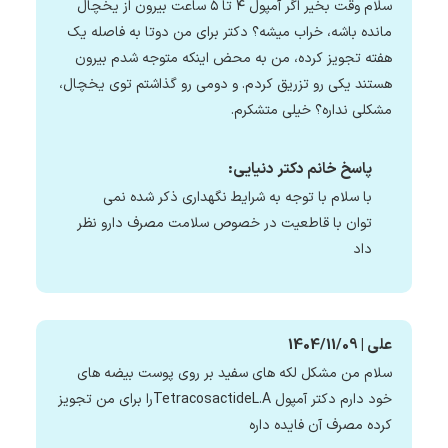
سلام وقت بخیر اگر آمپول ۴ تا ۵ ساعت بیرون از یخچال
مانده باشه، خراب میشه؟ دکتر برای من دوتا به فاصله یک
هفته تجویز کرده، من به محض اینکه متوجه شدم بیرون
هستند یکی رو تزریق کردم. و دومی رو گذاشتم توی یخچال،
مشکلی نداره؟ خیلی متشکرم.
پاسخ خانم دکتر دنیایی:
با سلام با توجه به شرایط نگهداری ذکر شده نمی
توان با قاطعیت در خصوص سلامت مصرف دارو نظر
داد
علی | 1404/11/09
سلام من مشکل لکه های سفید بر روی پوست بیضه های
خود دارم دکتر آمپول TetracosactideL.Aرا برای من تجویز
کرده مصرف آن فایده داره