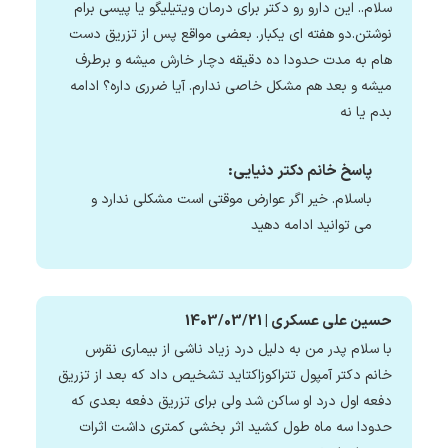
سلام.. این دارو رو دکتر برای درمان ویتیلیگو یا پیسی برام
نوشتن.دو هفته ای یکبار. بعضی مواقع پس از تزریق دست
هام به مدت حدودا ده دقیقه دچار خارش میشه و برطرف
میشه و بعد هم مشکل خاصی ندارم. آیا ضرری داره؟ ادامه
بدم یا نه
پاسخ خانم دکتر دنیایی:
باسلام. خیر اگر عوارض موقتی است مشکلی ندارد و
می توانید ادامه دهید
حسین علی عسکری | 1403/03/21
با سلام پدر من به دلیل درد زیاد ناشی از بیماری نقرس
خانم دکتر آمپول تتراکوزاکتاید تشخیص داد که بعد از تزریق
دفعه اول درد او ساکن شد ولی برای تزریق دفعه بعدی که
حدودا سه ماه طول کشید اثر بخشی کمتری داشت اثرات