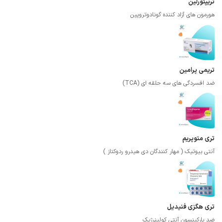
تریپتورلین
هورمون های آزاد کننده گونادوتروپین
تریمی پرامین
ضد افسردگی های سه حلقه ای (TCA)
تری متوپریم
آنتی بیوتیک ( مهار کنندگان دی هیدرو ردوکتاز )
تری هگزی فنیدیل
ضد پارکینسون آنتی کولینرژیک