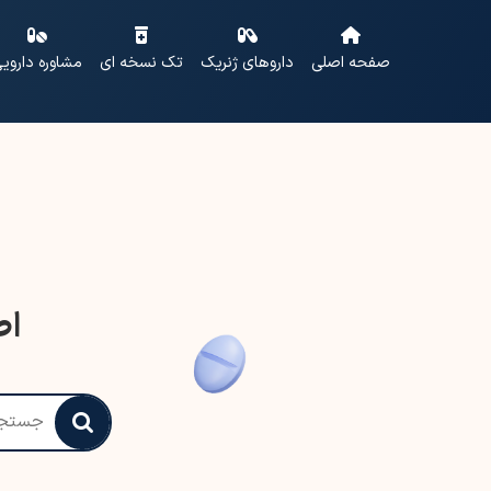
صفحه اصلی
داروهای ژنریک
تک نسخه ای
مشاوره داروی
اط