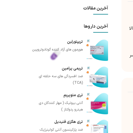
آخرین مقالات
آخرین داروها
ح pH معده را بالا
تریپتورلین
هورمون های آزاد کننده گونادوتروپین
ر
تریمی پرامین
ضد افسردگی های سه حلقه ای
(TCA)
تری متوپریم
آنتی بیوتیک ( مهار کنندگان دی
هیدرو ردوکتاز )
تری هگزی فنیدیل
ضد پارکینسون آنتی کولینرژیک