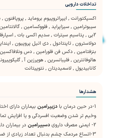
تداخلات دارویی
اکسپکتورانت
,
ایپراتروپیوم بروماید
,
پروپافنون
,
پ
سیبوترامین
,
سیزاپراید
,
فلووکسامین
,
گالانتامین
2بی
,
پتاسیم سیترات
,
سدیم اکسی بات
,
اسپارف
دولاسترون
,
تاپنتادول
,
دی اتیل پروپیون
,
اینداپ
بنزفتامین
,
دکس فن فلورامین
,
دس ونلافاکسین
هالوفانترین
,
فلیبانسرین
,
هوپرزین آ
,
گلیکوپیرون
کانابیدیول
,
لاسمیدیتان
,
نتوپیتانت
هشدارها
1-در حین درمان با
دزیپرامین
وخیم تر شدن وضعیت افسردگی و یا افزایش تمایل
2- ایمنی مصرف داروی
دسیپرامین
در بیماران دا
3-اتساع مردمک چشم بدنبال تعداد زیادی از ضد 