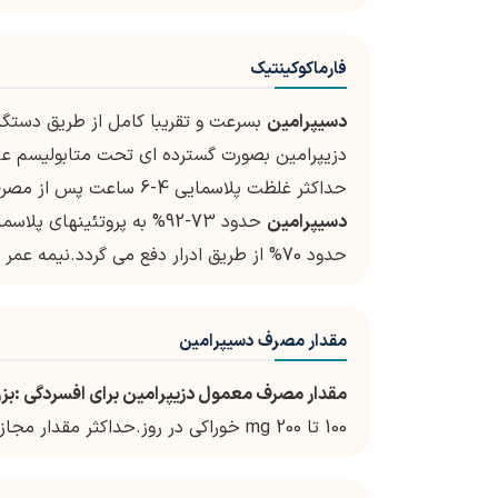
فارماکوکینتیک
دسیپرامین
بسرعت و تقریبا کامل از طریق دستگ
دزیپرامین بصورت گسترده ای تحت متابولیسم عبور
حداکثر غلظت پلاسمایی 4-6 ساعت پس از مصرف خوراکی
دسیپرامین
حدود 73-92% به پروتئینها
حدود 70% از طریق ادرار دفع می گردد.نیمه عمر دزیپیرامین 7-60 ساعت می باشد.
مقدار مصرف دسیپرامین
مقدار مصرف معمول دزیپرامین برای افسردگی :بزر
100 تا 200 mg خوراکی در روز.حداکثر مقدار مجاز:300 mg خوراکی در روز.