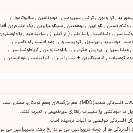
یموزاید
,
ترازودون
,
ترانیل سیپرومین
,
دوبوتامین
,
سالبوتامول
,
,
ونلافاکسین
,
کلوزاپین
,
یوهمبین
,
سیکلوبنزاپرین
,
پگ اینترفرون آلفا
لوکساسین
,
وندتانیب
,
راساژیلین (رازاگیلین)
,
سافینامید
,
پالونوسترون
امید
,
دوفتیلید
,
بپریدیل
,
تروپیسترون
,
ومورافنیب
,
لورکاسرین
,
,
میلناسیپران
,
پروپیل هگزدرین
,
زایلومتازولین
,
گرپافلوکساسین
,
یوم توسیلات
,
کلرسیکلیزین + فنیل افرین
,
انترکتینیب
,
بلونانسرین
,
بیماران دارای اختلالات افسردگی شدید(MDD)، هم بزرگسالان وهم کودکان، ممکن است
 به خودکشی یا تغییرات رفتاری غیرطبیعی را تجربه کنند.
رای افسردگی دوقطبی به اثبات نرسیده است.
افسردگی ها از جمله دزیپرامین می تواند رخ دهد. دسیپرامین می توا