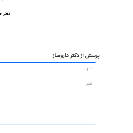
ن
ظر خو
پرسش از دکتر داروساز