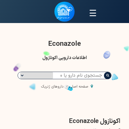
☰
Econazole
اطلاعات دارویی اکونازول
صفحه اصلی
داروهای ژنریک
اکونازول Econazole