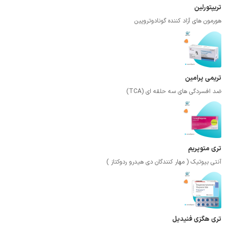
تریپتورلین
هورمون های آزاد کننده گونادوتروپین
تریمی پرامین
ضد افسردگی های سه حلقه ای (TCA)
تری متوپریم
آنتی بیوتیک ( مهار کنندگان دی هیدرو ردوکتاز )
تری هگزی فنیدیل