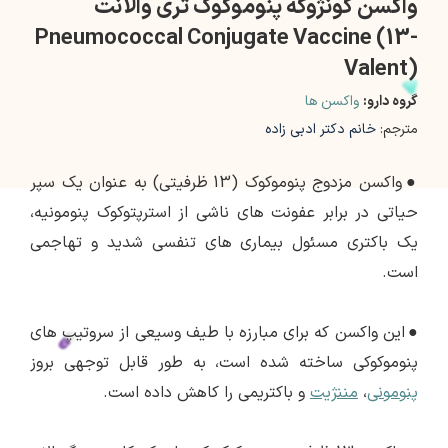
واکسن کونژوگه پنوموکوک تری والانت
Pneumococcal Conjugate Vaccine (13-
Valent)
گروه دارو:
واکسن ها
مترجم:
خانم دکتر ادبی زاده
●
واکسن مزدوج پنوموکوک (13 ظرفیتی) به عنوان یک سپر
حیاتی در برابر عفونت های ناشی از استرپتوکوک پنومونیه،
یک باکتری مسئول بیماری های تنفسی شدید و تهاجمی
است.
●
این واکسن که برای مبارزه با طیف وسیعی از سروتیپ های
پنوموکوکی ساخته شده است، به طور قابل توجهی بروز
پنومونی
،
مننژیت
و باکتریمی را کاهش داده است.