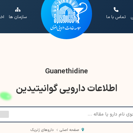
ی
تماس با ما
سازمان ها
اخب
Guanethidine
اطلاعات دارویی گوانیتیدین
صفحه اصلی
داروهای ژنریک