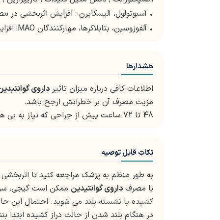
• آسبوتولول، آلیسکایرن : افزایش اثربخشی در مص
• آلفوزوسین، بتابلاکرها، مهارکنندگان MAO: افزایش اثربخشی گوانتیدین در مصرف همزمان
هشدارها
اطلاعات کافی درباره میزان تاثیر
داروی گوانتیدین
مزیت مصرف آن بر خطراتش ارجح باشد.
48 تا 72 ساعت پیش از جراحی که نیاز به بی هوشی عمومی دارد
نکات قابل توصیه
به طور منظم به پزشک مراجعه کنید تا اثربخشی
با مصرف
داروی گوانتیدین
ممکن است گیجی، سردر
کشیده یا نشسته بلند می شوید. احتمال این حا