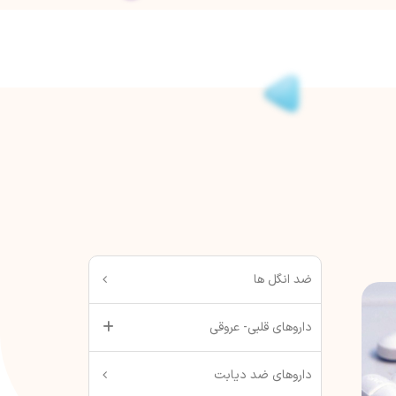
ضد انگل ها
داروهای قلبی- عروقی
داروهای ضد دیابت