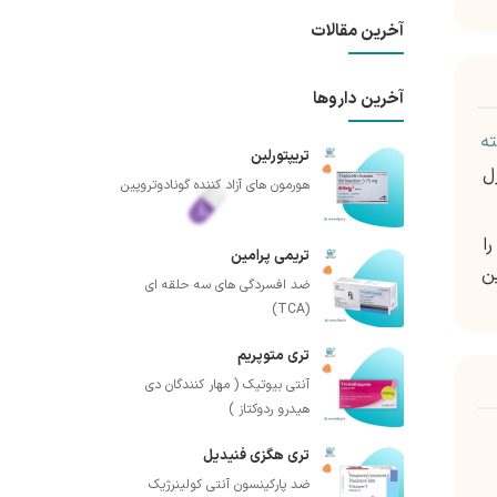
آخرین مقالات
آخرین داروها
ه
تریپتورلین
ل
هورمون های آزاد کننده گونادوتروپین
ا
تریمی پرامین
ن
ضد افسردگی های سه حلقه ای
(TCA)
تری متوپریم
آنتی بیوتیک ( مهار کنندگان دی
هیدرو ردوکتاز )
تری هگزی فنیدیل
ضد پارکینسون آنتی کولینرژیک