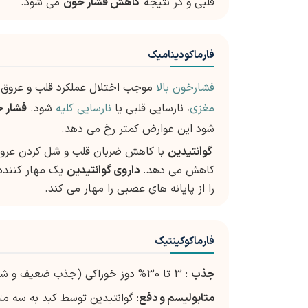
قلبی و در نتیجه
کاهش فشار خون
می شود.
فارماکودینامیک
فشارخون بالا
موجب اختلال عملکرد قلب و عروق م
مغزی
، نارسایی قلبی یا
نارسایی کلیه
شود.
فشار خ
شود این عوارض کمتر رخ می دهد.
گوانتیدین
با کاهش ضربان قلب و شل کردن عروق
کاهش می دهد.
داروی گوانتیدین
یک مهار کننده 
را از پایانه های عصبی را مهار می کند.
فارماکوکینتیک
جذب
: 3 تا 30% دوز خوراکی (جذب ضعیف و شدیدا متغیر)
متابولیسم و دفع
: گوانتیدین توسط کبد به سه مت